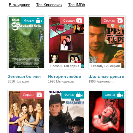
В ожидании
Топ Кинопоиск
Топ IMDb
Фильм
Сериал
Сериал
1 сезон, 130 серия
1 сезон, 125 серия
Зеленая богиня
История любви
Шальные деньги
2016 Комедия
1995 Мелодрама
1998 Криминал,
Детектив, Мелодрама,
Драма
Сериал
Фильм
Фильм