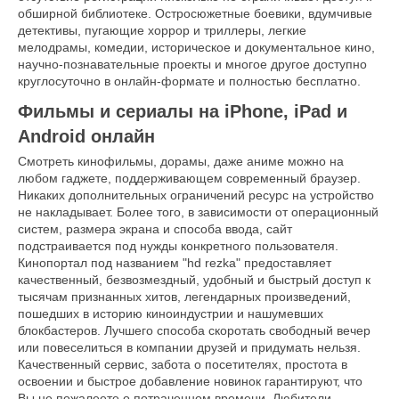
обширной библиотеке. Остросюжетные боевики, вдумчивые
детективы, пугающие хоррор и триллеры, легкие
мелодрамы, комедии, историческое и документальное кино,
научно-познавательные проекты и многое другое доступно
круглосуточно в онлайн-формате и полностью бесплатно.
Фильмы и сериалы на iPhone, iPad и
Android онлайн
Смотреть кинофильмы, дорамы, даже аниме можно на
любом гаджете, поддерживающем современный браузер.
Никаких дополнительных ограничений ресурс на устройство
не накладывает. Более того, в зависимости от операционный
систем, размера экрана и способа ввода, сайт
подстраивается под нужды конкретного пользователя.
Кинопортал под названием "hd rezka" предоставляет
качественный, безвозмездный, удобный и быстрый доступ к
тысячам признанных хитов, легендарных произведений,
пошедших в историю киноиндустрии и нашумевших
блокбастеров. Лучшего способа скоротать свободный вечер
или повеселиться в компании друзей и придумать нельзя.
Качественный сервис, забота о посетителях, простота в
освоении и быстрое добавление новинок гарантируют, что
Вы не пожалеете о потраченном времени. Любители