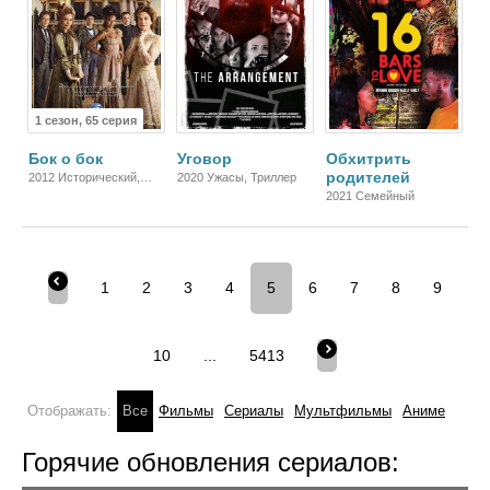
1 сезон, 65 серия
Бок о бок
Уговор
Обхитрить
родителей
2012 Исторический,
2020 Ужасы, Триллер
Комедия, Драма
2021 Семейный
1
2
3
4
5
6
7
8
9
10
...
5413
Отображать:
Все
Фильмы
Сериалы
Мультфильмы
Аниме
Горячие обновления сериалов: