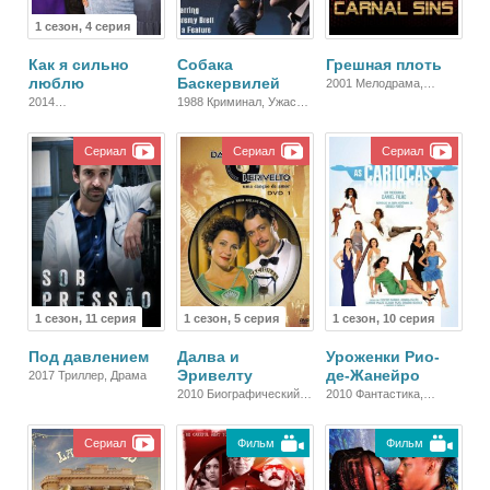
1 сезон, 4 серия
Как я сильно
Собака
Грешная плоть
люблю
Баскервилей
2001 Мелодрама,
Драма
2014
1988 Криминал, Ужасы,
Короткометражный,
Детектив, Драма
Драма
Сериал
Сериал
Сериал
1 сезон, 11 серия
1 сезон, 5 серия
1 сезон, 10 серия
Под давлением
Далва и
Уроженки Рио-
Эривелту
де-Жанейро
2017 Триллер, Драма
2010 Биографический,
2010 Фантастика,
Драма
Фэнтези, Семейный,
Комедия
Сериал
Фильм
Фильм