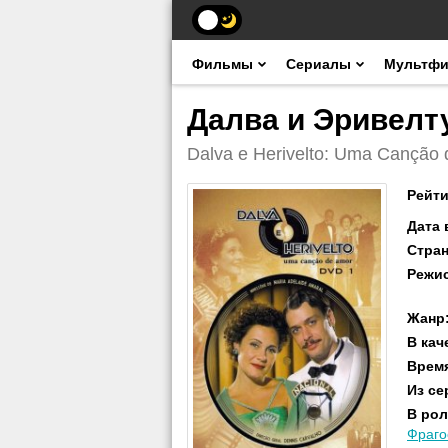
Фильмы
Сериалы
Мультф
Далва и Эривелту
Dalva e Herivelto: Uma Canção
Рейти
Дата
Стра
Режи
Жанр
В кач
Врем
Из се
В рол
Фраго