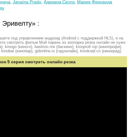
онича
,
Janaína Prado
,
Адриана Селлз
,
Мария Фернанда
ду
 Эривелту» :
шете под управлением андроид (Android с поддержкой HLS), и на
ете смотреть фильм Мой парень из зоопарка резка онлайн не хуже
, kinogo (киного), baskino.me (баскино), kinoprofi.vip (кинопрофи),
kinobar (кинобар), gidonline.io (гидонлайн), kinokrad.сo (кинокрад).
зон 5 серия смотреть онлайн резка