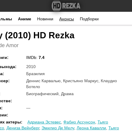
ильмы
Аниме
Новинки
Анонсы
Подборки
 (2010) HD Rezka
 de Amor
нги
:
IMDb:
7.4
 выхода
:
2010
на
:
Бразилия
ссер
:
Деннис Карвалью, Кристьяно Маркус, Клаудио
Ботело
:
Биографический, Драма
естве
:
я
:
—
рии
:
ях актеры
:
Адриана Эстевес
,
Фабио Ассунсон
,
Тьяго
со
,
Дениза Вейнберг
,
Эмилио Де Мелу
,
Леона Кавалли
,
Тьяго