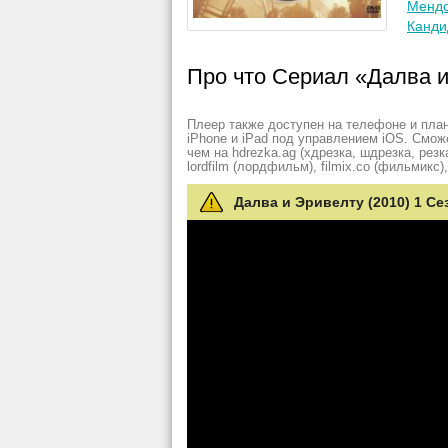
Менд
Канди
Про что Сериал «Далва и
Плеер также доступен на телефоне и план
iPhone и iPad под управлением iOS. Смож
чем на hdrezka.ag (хдрезка, шдрезка, резка)
lordfilm (лордфильм), filmix.co (фильмикс), 
Далва и Эривелту (2010) 1 Се