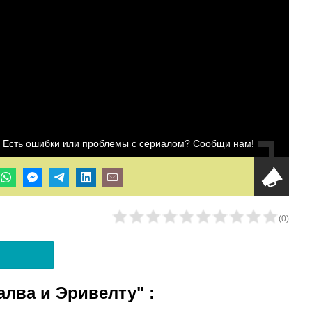
Есть ошибки или проблемы с сериалом? Сообщи нам!
(
0
)
Далва и Эривелту"
: