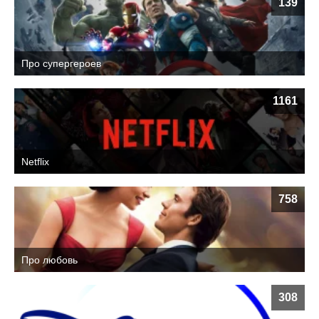
139
Про супергероев
1161
Netflix
758
Про любовь
308