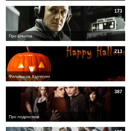
173
Про агентов
213
Фильмы на Хэллоуин
387
Про подростков