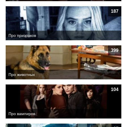
187
Про призраков
399
Про животных
104
Про вампиров