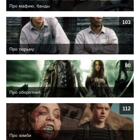
Про мафию, банды
103
Про тюрьму
80
Про оборотней
112
Про зомби