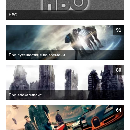
HBO
91
Про путешествия во времени
80
Про апокалипсис
64