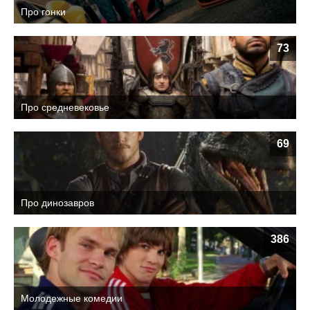
Про гонки
73
Про средневековье
69
Про динозавров
386
Молодежные комедии