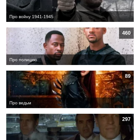
Про войну 1941-1945
460
Про полицию
89
Про ведьм
297