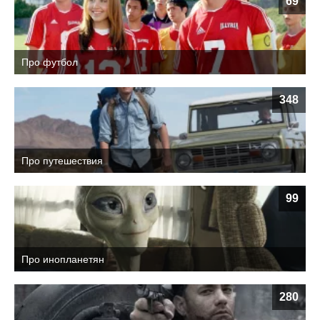
69
Про футбол
348
Про путешествия
99
Про инопланетян
280