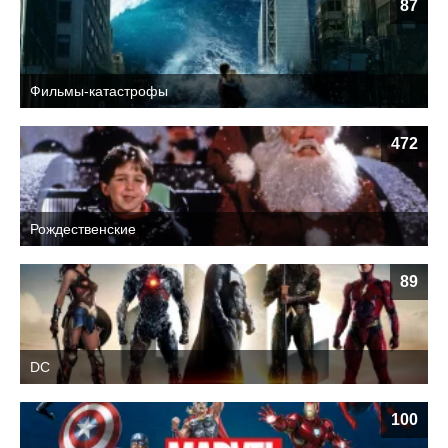
87
Фильмы-катастрофы
472
Рождественские
89
DC
100