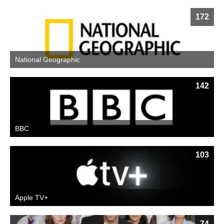
172
National Geographic
142
BBC
103
Apple TV+
74