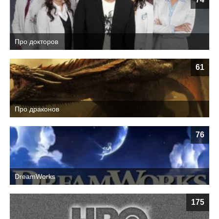
Про докторов
61
Про драконов
76
DreamWorks
175