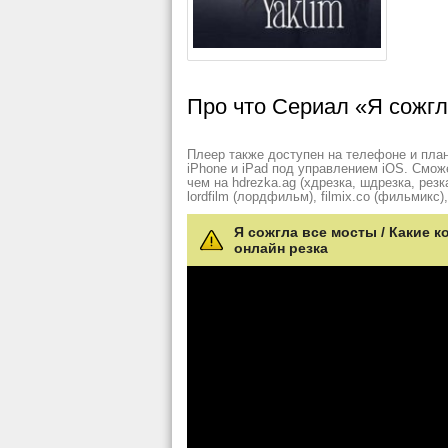
Про что Сериал «Я сожгла
Плеер также доступен на телефоне и план
iPhone и iPad под управлением iOS. Смож
чем на hdrezka.ag (хдрезка, шдрезка, резка)
lordfilm (лордфильм), filmix.co (фильмикс), 
Я сожгла все мосты / Какие к
онлайн резка