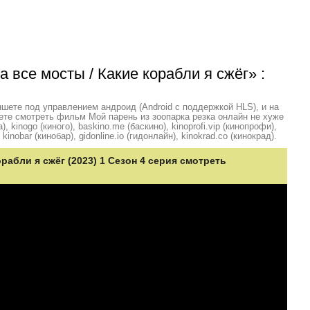
 все мосты / Какие корабли я сжёг» :
шете под управлением андроид (Android с поддержкой HLS), и на
ете смотреть фильм Мой парень из зоопарка резка онлайн не хуже
, kinogo (киного), baskino.me (баскино), kinoprofi.vip (кинопрофи),
kinobar (кинобар), gidonline.io (гидонлайн), kinokrad.сo (кинокрад).
орабли я сжёг (2023) 1 Сезон 4 серия смотреть