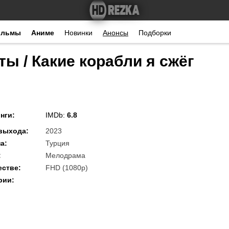
ильмы
Аниме
Новинки
Анонсы
Подборки
ты / Какие корабли я сжёг
нги
:
IMDb:
6.8
 выхода
:
2023
на
:
Турция
:
Мелодрама
естве
:
FHD (1080p)
рии
: