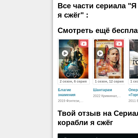
Все части сериала "Я
я сжёг"
:
Смотреть ещё беспл
2 сезон, 6 серия
1 сезон, 12 серия
1 се
Благие
Шантарам
Опер
знамения
«Гор
2022 Криминал,
Боевик, Триллер,
2019 Фэнтези,
2011 
Драма
Комедия,
Боеви
Зарубежный,
Твой отзыв на
Сериал
Драма
корабли я сжёг