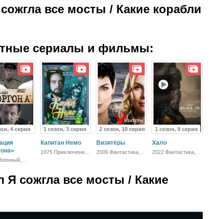
 сожгла все мосты / Какие корабли
атные сериалы и фильмы:
зон, 4 серия
1 сезон, 3 серия
2 сезон, 10 серия
1 сезон, 9 серия
ация
Капитан Немо
Визитёры
Хало
гона»
1975 Приключения,
2009 Фантастика,
2022 Фантастика,
Фантастика,
Триллер,
Боевик
Военный,
Фэнтези, Боевик
Зарубежный,
к, Драма
Драма
 Я сожгла все мосты / Какие