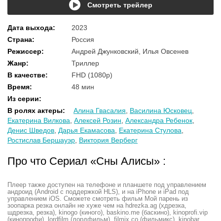
Смотреть трейлер
Дата выхода
:
2023
Страна
:
Россия
Режиссер
:
Андрей Джунковский, Илья Овсенев
Жанр
:
Триллер
В качестве
:
FHD (1080p)
Время
:
48 мин
Из серии
:
В ролях актеры
:
Алина Гвасалия
,
Василина Юсковец
,
Екатерина Вилкова
,
Алексей Розин
,
Александра Ребенок
,
Денис Шведов
,
Дарья Екамасова
,
Екатерина Стулова
,
Ростислав Бершауэр
,
Виктория Верберг
Про что Сериал «Сны Алисы» :
Плеер также доступен на телефоне и планшете под управлением
андроид (Android с поддержкой HLS), и на iPhone и iPad под
управлением iOS. Сможете смотреть фильм Мой парень из
зоопарка резка онлайн не хуже чем на hdrezka.ag (хдрезка,
шдрезка, резка), kinogo (киного), baskino.me (баскино), kinoprofi.vip
(кинопрофи), lordfilm (лордфильм), filmix.co (фильмикс), kinobar