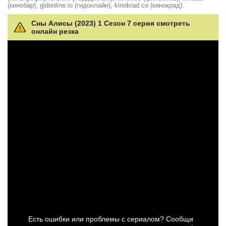
(кинобар), gidonline.io (гидонлайн), kinokrad.сo (кинокрад).
Сны Алисы (2023) 1 Сезон 7 серия смотреть
онлайн резка
Есть ошибки или проблемы с сериалом? Сообщи