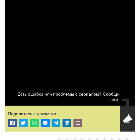
Есть ошибки или проблемы с сериалом? Сообщи
нам!
Поделитесь с друзьями: