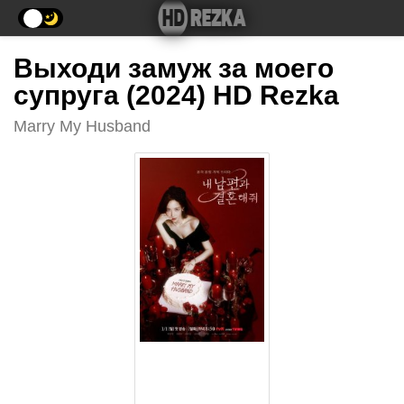
Выходи замуж за моего
супруга (2024) HD Rezka
Marry My Husband