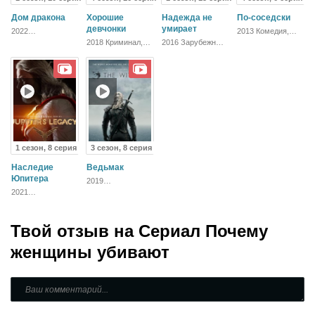
Дом дракона
Хорошие
Надежда не
По-соседски
девчонки
умирает
2022
2013 Комедия,
Приключения,
Зарубежный
2018 Криминал,
2016 Зарубежный,
Фэнтези
Комедия,
Драма
Зарубежный,
Драма
1 сезон, 8 серия
3 сезон, 8 серия
Наследие
Ведьмак
Юпитера
2019
Приключения,
2021
Фэнтези, Боевик,
Приключения,
Зарубежный,
Фантастика,
Драма
Фэнтези, Боевик,
Твой отзыв на
Драма
Сериал Почему
женщины убивают