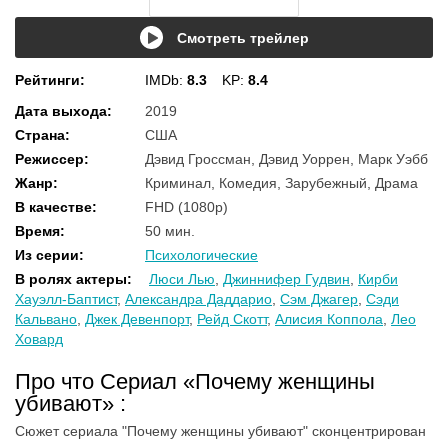
Смотреть трейлер
Рейтинги
:
IMDb:
8.3
KP:
8.4
Дата выхода
:
2019
Страна
:
США
Режиссер
:
Дэвид Гроссман, Дэвид Уоррен, Марк Уэбб
Жанр
:
Криминал, Комедия, Зарубежный, Драма
В качестве
:
FHD (1080p)
Время
:
50 мин.
Из серии
:
Психологические
В ролях актеры
:
Люси Лью
,
Джиннифер Гудвин
,
Кирби
Хауэлл-Баптист
,
Александра Даддарио
,
Сэм Джагер
,
Сэди
Кальвано
,
Джек Девенпорт
,
Рейд Скотт
,
Алисия Коппола
,
Лео
Ховард
Про что Сериал «Почему женщины
убивают» :
Сюжет сериала "Почему женщины убивают" сконцентрирован