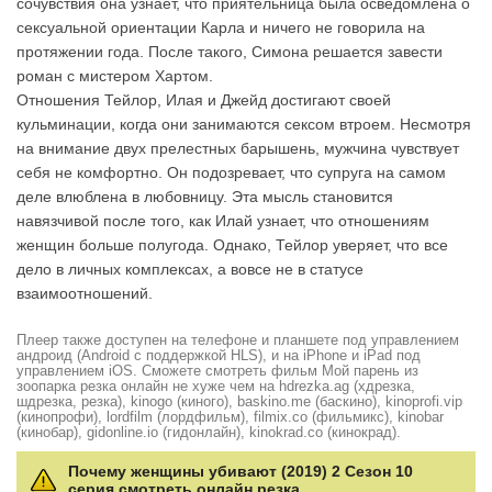
сочувствия она узнает, что приятельница была осведомлена о
сексуальной ориентации Карла и ничего не говорила на
протяжении года. После такого, Симона решается завести
роман с мистером Хартом.
Отношения Тейлор, Илая и Джейд достигают своей
кульминации, когда они занимаются сексом втроем. Несмотря
на внимание двух прелестных барышень, мужчина чувствует
себя не комфортно. Он подозревает, что супруга на самом
деле влюблена в любовницу. Эта мысль становится
навязчивой после того, как Илай узнает, что отношениям
женщин больше полугода. Однако, Тейлор уверяет, что все
дело в личных комплексах, а вовсе не в статусе
взаимоотношений.
Плеер также доступен на телефоне и планшете под управлением
андроид (Android с поддержкой HLS), и на iPhone и iPad под
управлением iOS. Сможете смотреть фильм Мой парень из
зоопарка резка онлайн не хуже чем на hdrezka.ag (хдрезка,
шдрезка, резка), kinogo (киного), baskino.me (баскино), kinoprofi.vip
(кинопрофи), lordfilm (лордфильм), filmix.co (фильмикс), kinobar
(кинобар), gidonline.io (гидонлайн), kinokrad.сo (кинокрад).
Почему женщины убивают (2019) 2 Сезон 10
серия смотреть онлайн резка