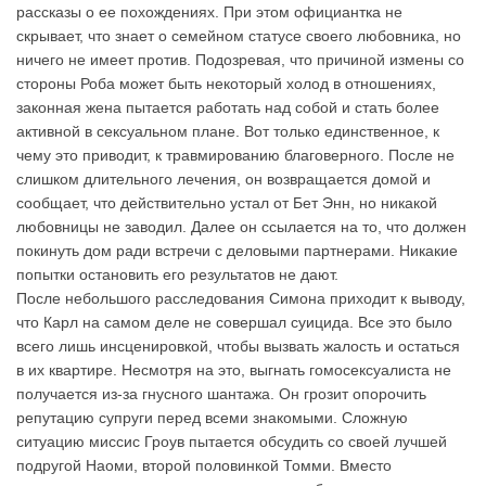
рассказы о ее похождениях. При этом официантка не
скрывает, что знает о семейном статусе своего любовника, но
ничего не имеет против. Подозревая, что причиной измены со
стороны Роба может быть некоторый холод в отношениях,
законная жена пытается работать над собой и стать более
активной в сексуальном плане. Вот только единственное, к
чему это приводит, к травмированию благоверного. После не
слишком длительного лечения, он возвращается домой и
сообщает, что действительно устал от Бет Энн, но никакой
любовницы не заводил. Далее он ссылается на то, что должен
покинуть дом ради встречи с деловыми партнерами. Никакие
попытки остановить его результатов не дают.
После небольшого расследования Симона приходит к выводу,
что Карл на самом деле не совершал суицида. Все это было
всего лишь инсценировкой, чтобы вызвать жалость и остаться
в их квартире. Несмотря на это, выгнать гомосексуалиста не
получается из-за гнусного шантажа. Он грозит опорочить
репутацию супруги перед всеми знакомыми. Сложную
ситуацию миссис Гроув пытается обсудить со своей лучшей
подругой Наоми, второй половинкой Томми. Вместо