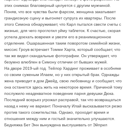
этих снимках благоверный целуется с другим мужчиной.
Поняв, что все чувства были фарсом, женщина закатывает
грандиозную сцену и выгоняет супруга их квартиры. После
этого Симона обнаруживает, что Карл пытался свести счеты с
жизнью, для чего проглотил уйму таблеток. К счастью, скорая
успела доехать вовремя и увезти его в реанимационное
отделение. Ошарашенная таким поворотом семейной жизни,
миссис Гроув встречает Томми Харта, который сообщает, что
так же видел скандальные фотографии. Он утверждает, что
безумно влюблен в Симону отличии от бывших мужей.
На дворе 2019-ый год. Тейлор Хардинг проживает в особняке
со своим суженым Илаем, но у них открытый брак. Однажды
жена приводит в дом Джейд, свою любовницу и сообщает, что
она останется здесь жить на некоторое время. Причиной тому
послужило неадекватное поведение парня девушки Дюка.
Последний всерьез угрожал расправой, так что возвращаться
назад к нему не вариант. Поначалу Илай высказывается резко
против такого сожительства. Однако, проходит время и
отношения между ним и гостьей значительно улучшаются.
Бедняжка Бет Энн вынуждена выслушивать от Эйприл