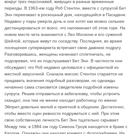
вокруг трех персонажей, живущих в разные временные
периоды. В 1963-ем году Роб Стентон, вместе с супругой Бет
Энн переезжает в роскошный дом, находящийся в Пасадене.
Недавно у пары умерла дочь и они хотят как можно сильнее
дистанцироваться от всего, что напоминает об этом горе. На
новом месте чета знакомится с Лео Москони и его суженой
Шейлой, которые живут по соседству. Последняя, во время
посещения супермаркета встречает свою давнюю подругу.
Разговорившись, женщины начинают сплетничать, не
подозревая, что их подслушивает Бет Энн. В частности они
обсуждают, что Роб недавно целовался с официанткой из
местной закусочной. Сначала миссис Стентон старается не
придавать значения подобный разговорам, но однажды
нечаянно сама становится свидетелем подобной измены
супруга. Решив отправиться в забегаловку, чтобы устроить
скандал, она тем не менее находит работницу по имени
Эйприл довольно милой и приятной в общении. Достаточно,
чтобы вместо сцен ревности подружиться с ней. При этом
свою собственную личность Бет Энн тщательно скрывает.
Между тем, в 1984-ом году Симона Гроув находится в браке с
Карлом. Однажды она находит конверт с фотографиями. На