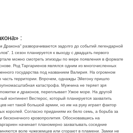
кона» :
м Дракона" разворачиваются задолго до событий легендарной
ов". 1 сезон планируется к выходу с двадцать первого
портале можно смотреть эпизоды по мере появления в формате
снове. Род Таргариенов являлся одним из многочисленных
венного государства под названием Валирия. На огромном
 часть территории. Впрочем, однажды Эйегону пришло
 крупномасштабная катастрофа. Мужчина не теряет зря
 пожитки и драконов, переплывает Узкое море. На другой
ный континент Вестерос, который планируется захватить
цев нет такой большой армии, но им на руку играет фактор
х королей. Согласно приданиям их бело семь, а борьба за
м бесконечного кровопролития. Обосновавшись на
Таргариен начинает планомерно захватывать соседние
чиняются воле чужеземцев или сгорают в пламени. Замки не