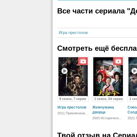
Все части сериала "
Дом дракона
Игра престолов
Смотреть ещё беспл
8 сезон, 7 серия
1 сезон, 54 серия
1 се
Игра престолов
Жемчужина
Соко
дворца
Солд
2011 Приключения,
Фэнтези,
2003 Исторический,
2021 
Блокбастер,
Биографический,
Фанта
Мистический,
Зарубежный,
Боеви
Боевик,
Драма
Зарубежный,
Твой отзыв на
Сериа
Мелодрама, Драма