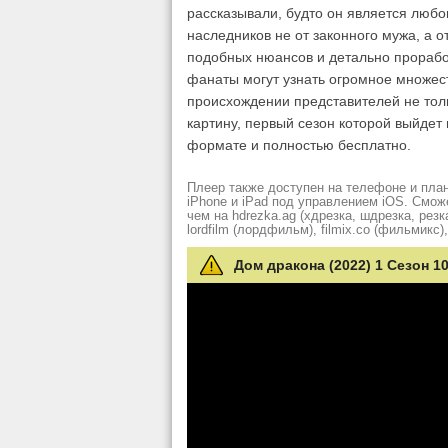
рассказывали, будто он является любо
наследников не от законного мужа, а о
подобных нюансов и детально прорабо
фанаты могут узнать огромное множес
происхождении представителей не толь
картину, первый сезон которой выйдет 
формате и полностью бесплатно.
Плеер также доступен на телефоне и план
iPhone и iPad под управлением iOS. Смож
чем на hdrezka.ag (хдрезка, шдрезка, резка)
lordfilm (лордфильм), filmix.co (фильмикс), 
Дом дракона (2022) 1 Сезон 1