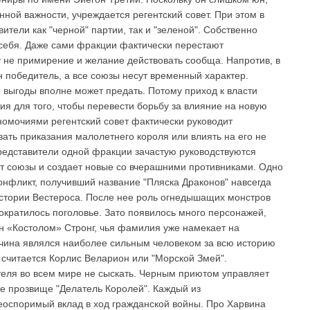
ной важности, учреждается регентский совет. При этом в
ители как "черной" партии, так и "зеленой". Собственно
 себя. Даже сами фракции фактически перестают
 не примирение и желание действовать сообща. Напротив, в
н победитель, а все союзы несут временный характер.
выгоды вполне может предать. Потому приход к власти
ия для того, чтобы перевести борьбу за влияние на новую
омочиями регентский совет фактически руководит
ать приказания малолетнего короля или влиять на его не
едставители одной фракции зачастую руководствуются
т союзы и создает новые со вчерашними противниками. Одно
нфликт, получивший название "Пляска Драконов" навсегда
истории Вестероса. После нее роль огнедышащих монстров
ократилось поголовье. Зато появилось много персонажей,
н «Костолом» Стронг, чья фамилия уже намекает на
ина являлся наиболее сильным человеком за всю историю
 считается Корлис Веларион или "Морской Змей".
теля во всем мире не сыскать. Черным приютом управляет
е прозвище "Делатель Королей". Каждый из
оспоримый вклад в ход гражданской войны. Про Харвина