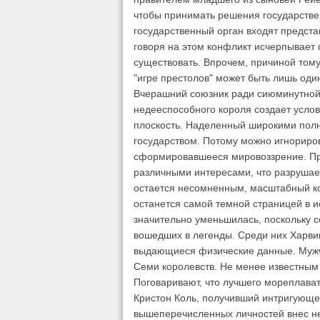
чтобы принимать решения государствен
государственный орган входят представ
говоря на этом конфликт исчерпывает
существовать. Впрочем, причиной тому
"игре престолов" может быть лишь оди
Вчерашний союзник ради сиюминутной 
недееспособного короля создает услов
плоскость. Наделенный широкими полн
государством. Потому можно игнориров
сформировавшееся мировоззрение. Пр
различными интересами, что разрушае
остается несомненным, масштабный ко
останется самой темной страницей в 
значительно уменьшилась, поскольку с
вошедших в легенды. Среди них Харви
выдающиеся физические данные. Мужч
Семи королевств. Не менее известным
Поговаривают, что лучшего мореплава
Кристон Коль, получивший интригующе
вышеперечисленных личностей внес не