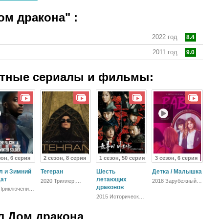
Дом дракона"
:
2022 год
8.4
2011 год
9.0
атные сериалы и фильмы:
зон, 6 серия
2 сезон, 8 серия
1 сезон, 50 серия
3 сезон, 6 серия
л и Зимний
Тегеран
Шесть
Детка / Малышка
ат
летающих
2020 Триллер,
2018 Зарубежный,
Драма
драконов
Драма
Приключения,
стика,
2015 Исторический,
к, Драма
Драма
л Дом дракона