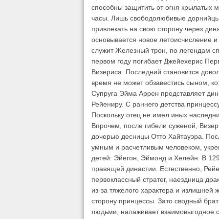
способны защитить от огня крылатых м
часы. Лишь свободолюбивые дорнийцы 
привлекать на свою сторону через дин
основывается новое летоисчисление и 
служит Железный трон, по легендам сп
первом году погибает Джейехерис Перв
Визериса. Последний становится дово
время не может обзавестись сыном, ко
Супруга Эйма Аррен представляет дин
Рейениру. С раннего детства принцесс
Поскольку отец не имел иных наследн
Впрочем, после гибели суженой, Визер
дочерью десницы Отто Хайтауэра. Пос
умным и расчетливым человеком, укре
детей: Эйегон, Эймонд и Хелейн. В 129
правящей династии. Естественно, Рейе
первоклассный стратег, наездница др
из-за тяжелого характера и излишней ж
сторону принцессы. Зато сводный брат
людьми, налаживает взаимовыгодное с