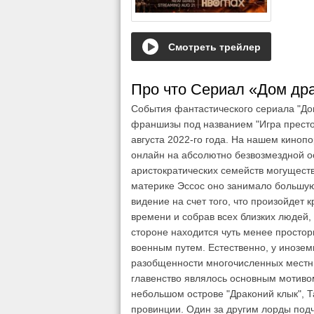
Смотреть трейлер
Про что Сериал «Дом дра
События фантастического сериала "До
франшизы под названием "Игра престол
августа 2022-го года. На нашем кино
онлайн на абсолютно безвозмездной о
аристократических семейств могущест
материке Эссос оно занимало большую
видение на счет того, что произойдет
времени и собрав всех близких людей,
стороне находится чуть менее простор
военным путем. Естественно, у инозем
разобщенности многочисленных местны
главенство являлось основным мотиво
небольшом острове "Драконий клык", 
провинции. Один за другим лорды под