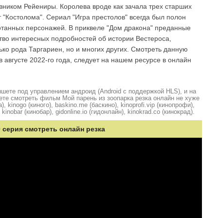
вником Рейениры. Королева вроде как зачала трех старших
т "Костолома". Сериал "Игра престолов" всегда был полон
танных персонажей. В приквеле "Дом дракона" преданные
тво интересных подробностей об истории Вестероса,
ко рода Таргариен, но и многих других. Смотреть данную
в августе 2022-го года, следует на нашем ресурсе в онлайн
шете под управлением андроид (Android с поддержкой HLS), и на
ете смотреть фильм Мой парень из зоопарка резка онлайн не хуже
, kinogo (киного), baskino.me (баскино), kinoprofi.vip (кинопрофи),
kinobar (кинобар), gidonline.io (гидонлайн), kinokrad.сo (кинокрад).
0 серия смотреть онлайн резка