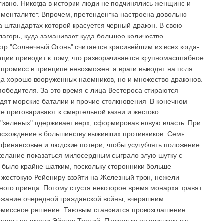
тивно. Никогда в истории люди не подчинялись женщине и
 менталитет. Впрочем, претендентка настроена довольно
 штандартах которой красуется черный дракон. В свою
агерь, куда заманивает куда большее количество
стр "Солнечный Огонь" считается красивейшим из всех когда-
ции приводит к тому, что разворачивается крупномасштабное
промисс в принципе невозможен, а враги выводят на поля
а хорошо вооруженных наемников, но и множество драконов.
 победителя. За это время с лица Вестероса стираются
одят морские баталии и прочие столкновения. В конечном
Ее приговаривают к смертельной казни и жестоко
 "зеленых" одерживает верх, сформировав новую власть. При
исхождение в большинству выживших противников. Семь
 финансовые и людские потери, чтобы усугублять положение
елание показаться милосердным сыграло злую шутку с
 было крайне шатким, поскольку сторонники больше
ь жестокую Рейениру взойти на Железный трон, нежели
ого принца. Потому спустя некоторое время монарха травят.
бежание очередной гражданской войны, вчерашним
омиссное решение. Таковым становится провозглашение
ниры по имени Эйегон Третий. Поскольку он слишком юн,