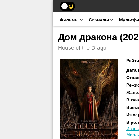
Фильмы
Сериалы
Мультф
Дом дракона (202
House of the Dragon
Рейти
Дата
Стра
Режи
Жанр
В кач
Врем
Из се
В рол
Иванс
Милли