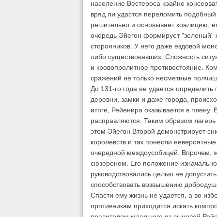
население Вестероса крайне консерва
вряд ли удастся переломить подобный
решительно и основывает коалицию, на
очередь Эйегон формирует "зеленый" л
сторонников. У него даже ездовой мон
либо существовавших. Сложность ситуа
и кровопролитное противостояние. Ком
сражений не только несметные полчищ
До 131-го года не удается определить
деревни, замки и даже города, происх
итоге, Рейенира оказывается в плену. 
расправляются. Таким образом лагерь
этом Эйегон Второй демонстрирует сн
королевств и так понесли невероятные
очередной междоусобицей. Впрочем, ж
сюзереном. Его положение изначально
руководствовались целью не допустит
способствовать возвышению добродушн
Спасти ему жизнь не удается, а во из
противникам приходится искать компр
правителем младшего из сыновей Рейе