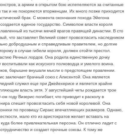
онстров, а армии в открытом бою испепеляются за считанные
так и не покоряются вторженцам. Их много позже приходится
астический брак. С момента окончания похода Эйегона
создается единое государство. Символом власти короля
лавленный из тысячи мечей врагов правящей династии. В сто
ый, что заставляет Великий совет провозгласить наследником
льно добродушным и справедливым правителем, но долгие
торому в случае гибели короля, должен отойти престол.
астию Речных лордов. Она родила единственную дочку
у воспитывали как искусного полководца и умелого воина.
иков, барышне внушали мысли о предстоящем правлении.
ис заключает брачный союз с Алисентой. Она является
ледний служил еще при Джейехерисе и является крайне
пляющим власть зятя. У августейшей четы рождается трое
-ом году Визерис погибает, что приводит к расколу в
нира спешит провозгласить себя новой королевой. Она
аконихи по прозвищу Сиракс впечатляющих размеров. Однако,
есткости, мало кто из аристократов желает вставать на
 куда более привлекательная персона. Он отлично ладит с
отрудничество и создает прочные союзы. К тому же