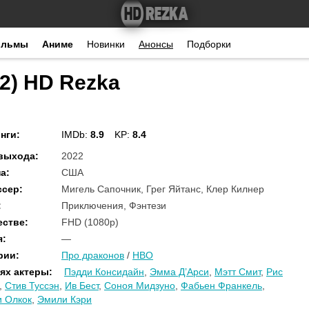
ильмы
Аниме
Новинки
Анонсы
Подборки
2) HD Rezka
нги
:
IMDb:
8.9
KP:
8.4
 выхода
:
2022
на
:
США
ссер
:
Мигель Сапочник, Грег Яйтанс, Клер Килнер
:
Приключения, Фэнтези
естве
:
FHD (1080p)
я
:
—
рии
:
Про драконов
/
HBO
ях актеры
:
Пэдди Консидайн
,
Эмма Д’Арси
,
Мэтт Смит
,
Рис
,
Стив Туссэн
,
Ив Бест
,
Соноя Мидзуно
,
Фабьен Франкель
,
 Олкок
,
Эмили Кэри