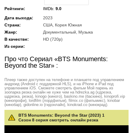
Рейтинги
:
IMDb:
9.0
Дата выхода
:
2023
Страна
:
США, Корея Южная
Жанр
:
Документальный, Музыка
В качестве
:
HD (720p)
Из серии
:
Про что Сериал «BTS Monuments:
Beyond the Star» :
Плеер также доступен на телефоне и планшете под управлением
андроид (Android с поддержкой HLS), и на iPhone и iPad под
управлением iOS. Сможете смотреть фильм Мой парень из
зоопарка резка онлайн не хуже чем на hdrezka.ag (хдрезка,
шдрезка, резка), kinogo (киного), baskino.me (баскино), kinoprofi.vip
(кинопрофи), lordfilm (лордфильм), filmix.co (фильмикс), kinobar
(кинобар), gidonline.io (гидонлайн), kinokrad.сo (кинокрад).
BTS Monuments: Beyond the Star (2023) 1
Сезон 8 серия смотреть онлайн резка