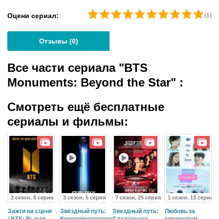
Оцени сериал:
(
1
)
Отзывы (
0
)
Все части сериала "BTS
Monuments: Beyond the Star"
:
Смотреть ещё бесплатные
сериалы и фильмы:
1 сезон, 8 серия
3 сезон, 5 серия
7 сезон, 25 серия
1 сезон, 13 серия
Зажги на сцене
Звёздный путь:
Звездный путь:
Любовь за
/ BTS: Выжги
Короткометражки
Следующее
горизонтом