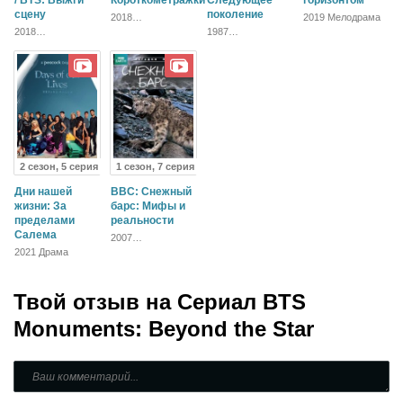
сцену
поколение
2018
2019 Мелодрама
Приключения,
2018
1987
Фантастика,
Документальный,
Приключения,
Короткометражный,
Зарубежный
Фантастика,
Боевик,
Детектив, Боевик,
Зарубежный,
Зарубежный
Драма
2 сезон, 5 серия
1 сезон, 7 серия
Дни нашей
BBC: Снежный
жизни: За
барс: Мифы и
пределами
реальности
Салема
2007
Документальный
2021 Драма
Твой отзыв на
Сериал BTS
Monuments: Beyond the Star