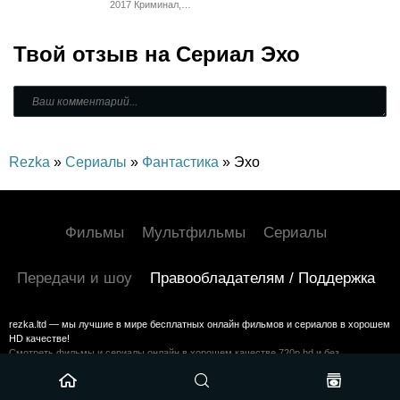
Приключения,
2017 Криминал,
Русский, Триллер,
Зарубежный,
Драма
Драма
Твой отзыв на
Сериал Эхо
Rezka
»
Сериалы
»
Фантастика
» Эхо
Фильмы
Мультфильмы
Сериалы
Передачи и шоу
Правообладателям / Поддержка
rezka.ltd — мы лучшие в мире бесплатных онлайн фильмов и сериалов в хорошем
HD качестве!
Смотреть фильмы и сериалы онлайн в хорошем качестве 720p hd и без
регистрации на HDrezka
©2024 rezka.ltd