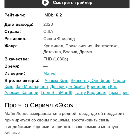
Смотреть трейлер
Рейтинги
:
IMDb:
6.2
Дата выхода
:
2023
Страна
:
США
Режиссер
:
Сидни Фриланд
Жанр
:
Криминал, Приключения, Фантастика,
Детектив, Боевик, Драма
В качестве
:
FHD (1080p)
Время
:
—
Из серии
:
Marvel
В ролях актеры
:
Алаква Кокс
,
Винсент Д’Онофрио
,
Чарли
Кокс
,
Зан Маккларнон
,
Девери Джейкобс
,
Кристофер Кок
,
Алексис Капоцци
,
Leon S LaMar III
,
Танту Кардинал
,
Грэм Грин
Про что Сериал «Эхо» :
Майя Лопес возвращается в родной город, где ей предстоит
примириться со своим прошлым, восстановить связь
с индейскими корнями, и принять свою семью и местную
общину.