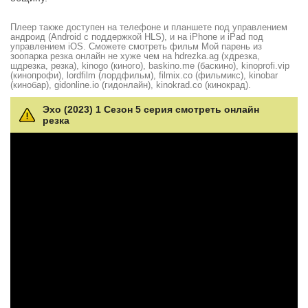
Плеер также доступен на телефоне и планшете под управлением
андроид (Android с поддержкой HLS), и на iPhone и iPad под
управлением iOS. Сможете смотреть фильм Мой парень из
зоопарка резка онлайн не хуже чем на hdrezka.ag (хдрезка,
шдрезка, резка), kinogo (киного), baskino.me (баскино), kinoprofi.vip
(кинопрофи), lordfilm (лордфильм), filmix.co (фильмикс), kinobar
(кинобар), gidonline.io (гидонлайн), kinokrad.сo (кинокрад).
Эхо (2023) 1 Сезон 5 серия смотреть онлайн
резка