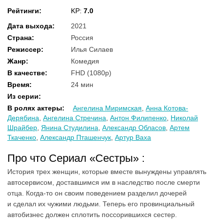
Рейтинги
:
KP:
7.0
Дата выхода
:
2021
Страна
:
Россия
Режиссер
:
Илья Силаев
Жанр
:
Комедия
В качестве
:
FHD (1080p)
Время
:
24 мин
Из серии
:
В ролях актеры
:
Ангелина Миримская
,
Анна Котова-
Дерябина
,
Ангелина Стречина
,
Антон Филипенко
,
Николай
Шрайбер
,
Янина Студилина
,
Александр Обласов
,
Артем
Ткаченко
,
Александр Пташенчук
,
Артур Ваха
Про что Сериал «Сестры» :
История трех женщин, которые вместе вынуждены управлять
автосервисом, доставшимся им в наследство после смерти
отца. Когда-то он своим поведением разделил дочерей
и сделал их чужими людьми. Теперь его провинциальный
автобизнес должен сплотить поссорившихся сестер.