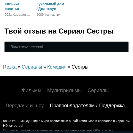
Клиника
Кукольный дом
счастья
/ Доллхаус
2021 Комедия,
2009 Фантастика,
Мелодрама,
Детектив,
Драма
Триллер,
Зарубежный,
Твой отзыв на
Драма
Сериал Сестры
Rezka
»
Сериалы
»
Комедия
» Сестры
Фильмы
Мультфильмы
Сериалы
Передачи и шоу
Правообладателям / Поддержка
rezka.ltd — мы лучшие в мире бесплатных онлайн фильмов и сериалов в хорошем
HD качестве!
Смотреть фильмы и сериалы онлайн в хорошем качестве 720p hd и без