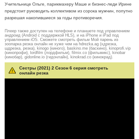
Учительнице Ольге, парикмахеру Маше и бизнес-леди Ирине
предстоит руководить коллективом из сорока мужчин, попутно
разрешая накопившиеся за годы противоречия.
Плеер также доступен на телефоне и планшете под управлением
андроид (Android с поддержкой HLS), и на iPhone и iPad под
управлением iOS. Сможете смотреть фильм Мой парень из
зоопарка резка онлайн не хуже чем на hdrezka.ag (хдрезка,
шдрезка, резка), kinogo (киного), baskino.me (баскино), kinoprofi.vip
(кинопрофи), lordfilm (лордфильм), filmix.co (фильмикс), kinobar
(кинобар), gidonline.io (гидонлайн), kinokrad.сo (кинокрад).
Сестры (2021) 2 Сезон 6 серия смотреть
онлайн резка