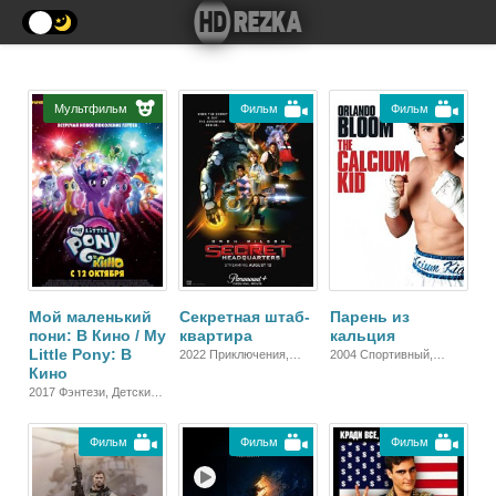
Мультфильм
Фильм
Фильм
Мой маленький
Секретная штаб-
Парень из
пони: В Кино / My
квартира
кальция
Little Pony: В
2022 Приключения,
2004 Спортивный,
Кино
Фантастика, Семейный,
Комедия
Комедия, Боевик
2017 Фэнтези, Детский,
Полнометражный,
Семейный, Комедия,
Фильм
Фильм
Фильм
Зарубежный