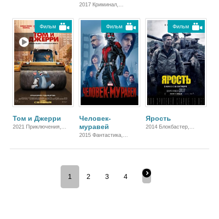
Блокбастер,
2017 Криминал,
Зарубежный
Комедия, Боевик,
Зарубежный
Фильм
Фильм
Фильм
Том и Джерри
Человек-
Ярость
муравей
2021 Приключения,
2014 Блокбастер,
Семейный, Комедия
Военный, Боевик,
2015 Фантастика,
Зарубежный, Драма
Блокбастер, Комедия,
Боевик, Зарубежный
1
2
3
4