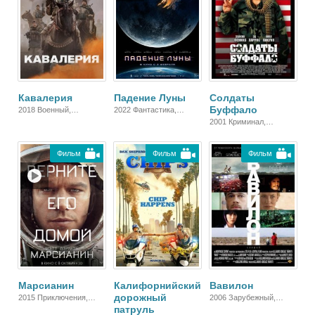
Кавалерия
Падение Луны
Солдаты
Буффало
2018 Военный,
2022 Фантастика,
Исторический, Боевик,
Боевик
2001 Криминал,
Зарубежный, Драма
Военный, Комедия,
Триллер, Зарубежный,
Фильм
Фильм
Фильм
Драма
Марсианин
Калифорнийский
Вавилон
дорожный
2015 Приключения,
2006 Зарубежный,
патруль
Фантастика,
Драма