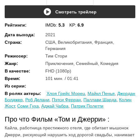
Смотреть трейлер
Рейтинги
:
IMDb:
5.3
KP:
6.9
Дата выхода
:
2021
Страна
:
США, Великобритания, Франция,
Германия
Режиссер
:
Тим Стори
Жанр
:
Приключения, Семейный, Комедия
В качестве
:
FHD (1080p)
Время
:
101 мин. / 01:41
Из серии
:
В ролях актеры
:
Хлоя Грейс Морец
,
Майкл Пенья
,
Джордан
Болджер
,
Роб Делани
,
Пэтси Ферран
,
Паллави Шарда
,
Колин
Жост
,
Соми Гуха
,
Аджай Чабра
,
Патрик Полетти
Про что Фильм «Том и Джерри» :
Кайла, работница престижного отеля, где обитает мышонок
Джерри, рискующий нарушить ход дорогой свадьбы, нанимает