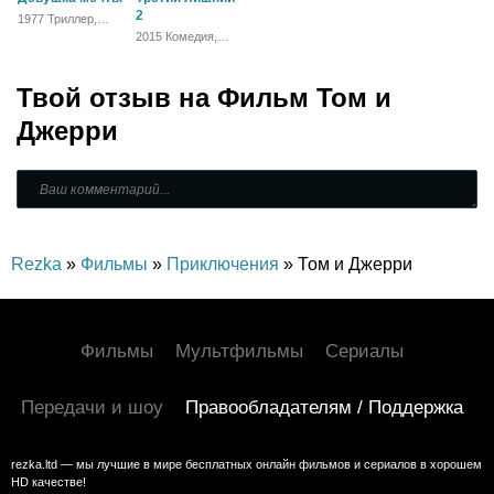
2
1977 Триллер,
Мелодрама
2015 Комедия,
Зарубежный
Твой отзыв на
Фильм Том и
Джерри
Rezka
»
Фильмы
»
Приключения
» Том и Джерри
Фильмы
Мультфильмы
Сериалы
Передачи и шоу
Правообладателям / Поддержка
rezka.ltd — мы лучшие в мире бесплатных онлайн фильмов и сериалов в хорошем
HD качестве!