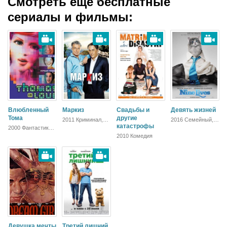
Смотреть ещё бесплатные
сериалы и фильмы:
Влюбленный
Маркиз
Свадьбы и
Девять жизней
Тома
другие
2011 Криминал,
2016 Семейный,
Комедия
катастрофы
Комедия,
2000 Фантастика,
Зарубежный
Комедия,
2010 Комедия
Мелодрама,
Драма
Девушка мечты
Третий лишний