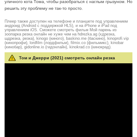
уличного кота Тома, чтобы разобраться с наглым грызуном. Но
решить эту проблему не так-то просто.
Плеер также доступен на телефоне и планшете под управлением
андроид (Android с поддержкой HLS), и на iPhone и iPad под
управлением iOS. Сможете смотреть фильм Мой парень из
зоопарка резка онлайн не хуже чем на hdrezka.ag (хдрезка,
шдрезка, резка), kinogo (киного), baskino.me (баскино), kinoprofi.vip
(кинопрофи), lordfilm (лордфильм), filmix.co (фильмикс), kinobar
(кинобар), gidonline.io (гидонлайн), kinokrad.сo (кинокрад).
Том и Джерри (2021) смотреть онлайн резка