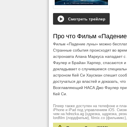
Смотреть трейлер
Про что Фильм «Падение
Фильм «Падение луны» можно бесплатн
Странные события происходят во врем
астронавта Алана Маркуса нападает с 
Фаулер и Брайан Харпер, спасаются и
докладывает о случившемся специально
астроном Кей Си Хаусман спешит сооб
достучаться до властей и доказать, чт
Возглавляющий НАСА Джо Фаулер при
Кей Си.
Плеер также доступен на телефоне и план
iPhone и iPad под управлением iOS. Смож
чем на hdrezka.ag (хдрезка, шдрезка, резка)
lordfilm (лордфильм), filmix.co (фильмикс), 