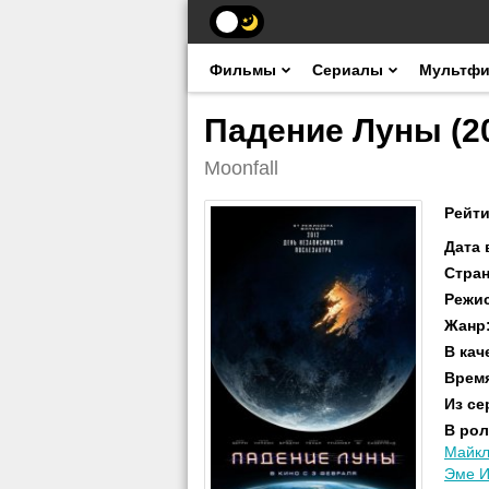
Фильмы
Сериалы
Мультф
Падение Луны (2
Moonfall
Рейти
Дата
Стра
Режи
Жанр
В кач
Врем
Из се
В рол
Майкл
Эме И