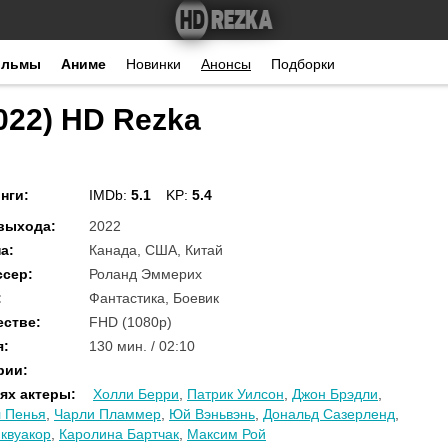
ильмы
Аниме
Новинки
Анонсы
Подборки
022) HD Rezka
нги
:
IMDb:
5.1
KP:
5.4
 выхода
:
2022
на
:
Канада, США, Китай
ссер
:
Роланд Эммерих
:
Фантастика, Боевик
естве
:
FHD (1080p)
я
:
130 мин. / 02:10
рии
:
ях актеры
:
Холли Берри
,
Патрик Уилсон
,
Джон Брэдли
,
 Пенья
,
Чарли Пламмер
,
Юй Вэньвэнь
,
Дональд Сазерленд
,
квуакор
,
Каролина Бартчак
,
Максим Рой