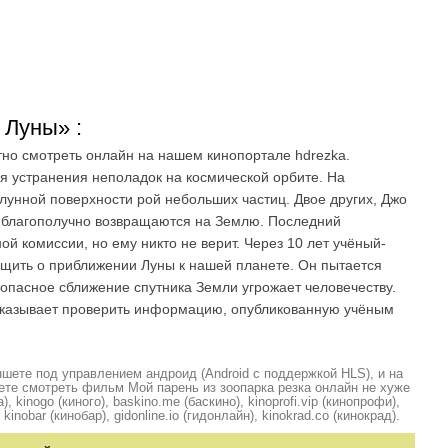
 Луны» :
о смотреть онлайн на нашем кинопортале hdrezka.
я устранения неполадок на космической орбите. На
лунной поверхности рой небольших частиц. Двое других, Джо
 благополучно возвращаются на Землю. Последний
й комиссии, но ему никто не верит. Через 10 лет учёный-
щить о приближении Луны к нашей планете. Он пытается
о опасное сближение спутника Земли угрожает человечеству.
казывает проверить информацию, опубликованную учёным
шете под управлением андроид (Android с поддержкой HLS), и на
ете смотреть фильм Мой парень из зоопарка резка онлайн не хуже
, kinogo (киного), baskino.me (баскино), kinoprofi.vip (кинопрофи),
kinobar (кинобар), gidonline.io (гидонлайн), kinokrad.сo (кинокрад).