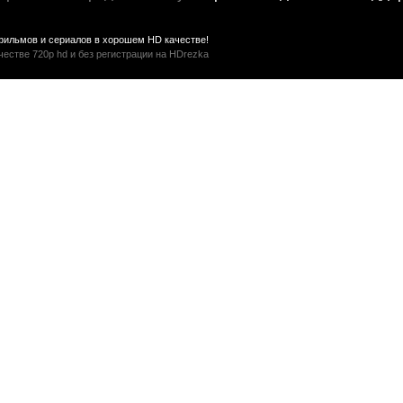
фильмов и сериалов в хорошем HD качестве!
стве 720p hd и без регистрации на HDrezka