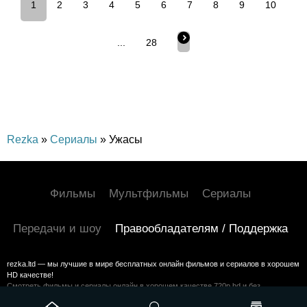
1
2
3
4
5
6
7
8
9
10
...
28
Rezka
»
Сериалы
» Ужасы
Фильмы
Мультфильмы
Сериалы
Передачи и шоу
Правообладателям / Поддержка
rezka.ltd — мы лучшие в мире бесплатных онлайн фильмов и сериалов в хорошем
HD качестве!
Смотреть фильмы и сериалы онлайн в хорошем качестве 720p hd и без
регистрации на HDrezka