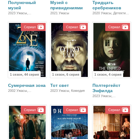
Полуночный
Музей с
Тридцать
музей
привидениями
сребреников
2023 Ужасы,
2021 Ужасы
2020 Ужасы, Детектив,
Мистический, Детектив,
Триллер
Драма
Сериал
Сериал
Сериал
1 сезон, 44 серия
1 сезон, 6 серия
1 сезон, 4 серия
Сумеречная зона
Тот свет
Полтергейст
Энфилда
2002 Ужасы,
2023 Ужасы, Комедия
Фантастика, Фэнтези,
2023 Ужасы,
Детектив, Триллер
Документальный
Сериал
Сериал
Сериал