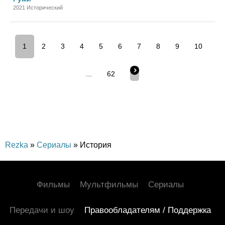
2021 Исторический
1
2
3
4
5
6
7
8
9
10
...
62
Rezka
»
Сериалы
» История
Фильмы
Мультфильмы
Сериалы
Передачи и шоу
Правообладателям / Поддержка