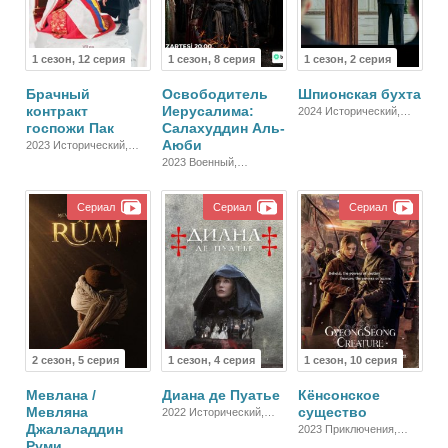
1 сезон, 12 серия
1 сезон, 8 серия
1 сезон, 2 серия
Брачный
Освободитель
Шпионская бухта
контракт
Иерусалима:
2024 Исторический,
госпожи Пак
Салахуддин Аль-
Триллер
Аюби
2023 Исторический,
Мелодрама
2023 Военный,
Исторический, Драма
Сериал
Сериал
Сериал
2 сезон, 5 серия
1 сезон, 4 серия
1 сезон, 10 серия
Мевлана /
Диана де Пуатье
Кёнсонское
Мевляна
существо
2022 Исторический,
Джалаладдин
Биографический, Драма
2023 Приключения,
Руми
Исторический, Драма