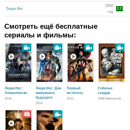
2000
Люди Икс
7.7
год
Смотреть ещё бесплатные
сериалы и фильмы:
Люди Икс:
Люди Икс: Дни
Первый
Собачье
Апокалипсис
минувшего
мститель
сердце
будущего
2016
2011
1988 Фантастика,
Приключения,
Приключения,
Русский, Комедия,
2014
Фантастика,
Фантастика,
Драма
Приключения,
Блокбастер,
Блокбастер,
Фантастика,
Боевик,
Боевик,
Боевик, Триллер,
Зарубежный
Зарубежный
Зарубежный