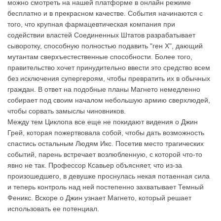
можно смотреть на нашей платформе в онлайн режиме
бесплатно и в прекрасном качестве. События начинаются с
того, что крупная фармацевтическая компания при
содействии властей Соединенных Штатов разрабатывает
сыворотку, способную полностью подавить "ген Х", дающий
мутантам сверхъестественные способности. Более того,
правительство хочет принудительно ввести это средство всем
без исключения супергероям, чтобы превратить их в обычных
граждан. В ответ на подобные планы Магнето немедленно
собирает под своим началом небольшую армию сверхлюдей,
чтобы сорвать замыслы чиновников.
Между тем Циклопа все еще не покидают видения о Джин
Грей, которая пожертвовала собой, чтобы дать возможность
спастись остальным Людям Икс. Посетив место трагических
событий, парень встречает возлюбленную, с которой что-то
явно не так. Профессор Ксавьер объясняет, что из-за
произошедшего, в девушке проснулась некая потаенная сила
и теперь контроль над ней постепенно захватывает Темный
Феникс. Вскоре о Джин узнает Магнето, который решает
использовать ее потенциал.