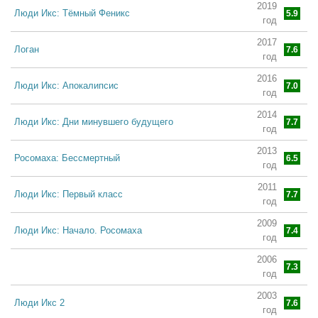
2019
Люди Икс: Тёмный Феникс
5.9
год
2017
Логан
7.6
год
2016
Люди Икс: Апокалипсис
7.0
год
2014
Люди Икс: Дни минувшего будущего
7.7
год
2013
Росомаха: Бессмертный
6.5
год
2011
Люди Икс: Первый класс
7.7
год
2009
Люди Икс: Начало. Росомаха
7.4
год
2006
Люди икс 3: Последняя битва
7.3
год
2003
Люди Икс 2
7.6
год