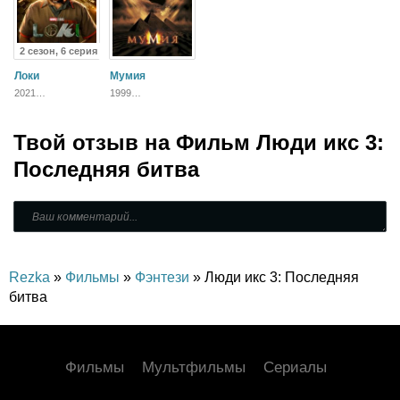
2 сезон, 6 серия
Локи
Мумия
2021
1999
Приключения,
Приключения,
Фантастика,
Фэнтези,
Фэнтези, Боевик
Блокбастер,
Твой отзыв на
Боевик,
Фильм Люди икс 3:
Зарубежный
Последняя битва
Rezka
»
Фильмы
»
Фэнтези
» Люди икс 3: Последняя
битва
Фильмы
Мультфильмы
Сериалы