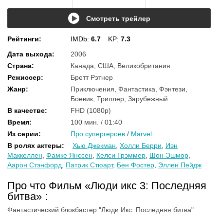
Смотреть трейлер
Рейтинги
:
IMDb:
6.7
KP:
7.3
Дата выхода
:
2006
Страна
:
Канада, США, Великобритания
Режиссер
:
Бретт Рэтнер
Жанр
:
Приключения, Фантастика, Фэнтези,
Боевик, Триллер, Зарубежный
В качестве
:
FHD (1080p)
Время
:
100 мин. / 01:40
Из серии
:
Про супергероев
/
Marvel
В ролях актеры
:
Хью Джекман
,
Холли Берри
,
Иэн
Маккеллен
,
Фамке Янссен
,
Келси Грэммер
,
Шон Эшмор
,
Аарон Стэнфорд
,
Патрик Стюарт
,
Бен Фостер
,
Эллен Пейдж
Про что Фильм «Люди икс 3: Последняя
битва» :
Фантастический блокбастер "Люди Икс: Последняя битва"