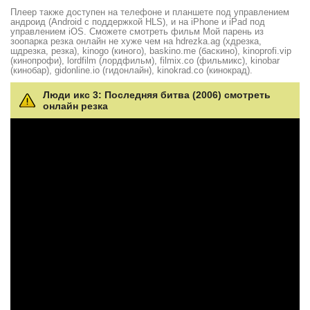
Плеер также доступен на телефоне и планшете под управлением
андроид (Android с поддержкой HLS), и на iPhone и iPad под
управлением iOS. Сможете смотреть фильм Мой парень из
зоопарка резка онлайн не хуже чем на hdrezka.ag (хдрезка,
шдрезка, резка), kinogo (киного), baskino.me (баскино), kinoprofi.vip
(кинопрофи), lordfilm (лордфильм), filmix.co (фильмикс), kinobar
(кинобар), gidonline.io (гидонлайн), kinokrad.сo (кинокрад).
Люди икс 3: Последняя битва (2006) смотреть
онлайн резка