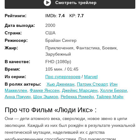
Смотреть трейлер
Рейтинги
:
IMDb:
7.4
KP:
7.7
Дата выхода
:
2000
Страна
:
США
Режиссер
:
Брайан Сингер
Жанр
:
Приключения, Фантастика, Боевик,
Зарубежный
В качестве
:
FHD (1080p)
Время
:
105 мин. / 01:45
Из серии
:
Про супергероев
/
Marvel
В ролях актеры
:
Хью Джекман
,
Патрик Стюарт
,
Иэн
Маккеллен
,
Фамке Янссен
,
Джеймс Марсден
,
Холли Берри
,
Анна Пэкуин
,
Шон Эшмор
,
Ребекка Ромейн
,
Тайлер Мэйн
Про что Фильм «Люди Икс» :
Они — дети атомного века, сверхлюди, новое звено в цепи
эволюции. Каждый из них был рождён в результате уникальной
генетической мутации, наделившей их с детства
необыкновенными способностями. Под руководством