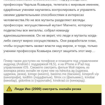
профессора Чарльза Ксавьера, телепата с мировым именем,
одарённые ученики научились контролировать и управлять
своими удивительными способностями в интересах
человечества.Но не все мутанты разделяют взгляды
профессора: могущественный мутант Магнето, которому
подвластны все металлы, собрал команду
единомышленников. Он не верит, что люди и мутанты когда-
либо смогут мирно сосуществовать. Они разработали план,
чтобы осуществить захват власти над миром, и тогда, только
ученики профессора Ксавьера смогут защитить этот мир…
Плеер также доступен на телефоне и планшете под управлением
андроид (Android с поддержкой HLS), и на iPhone и iPad под
управлением iOS. Сможете смотреть фильм Мой парень из
зоопарка резка онлайн не хуже чем на hdrezka.ag (хдрезка,
шдрезка, резка), kinogo (киного), baskino.me (баскино), kinoprofi.vip
(кинопрофи), lordfilm (лордфильм), filmix.co (фильмикс), kinobar
(кинобар), gidonline.io (гидонлайн), kinokrad.сo (кинокрад).
Люди Икс (2000) смотреть онлайн резка