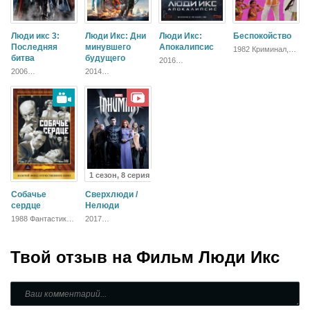
Люди икс 3:
Люди Икс: Дни
Люди Икс:
Беспокойство
Последняя
минувшего
Апокалипсис
1982 Криминал,
битва
будущего
Приключения,
2016
Боевик
Приключения,
2006
2014
Фантастика,
Приключения,
Приключения,
Блокбастер,
Фантастика,
Фантастика,
Боевик,
Фэнтези, Боевик,
Боевик, Триллер,
Зарубежный
Триллер,
Зарубежный
Зарубежный
1 сезон, 8 серия
Собачье
Сверхлюди /
сердце
Нелюди
1988 Фантастика,
2017
Русский, Комедия,
Приключения,
Драма
Фантастика,
Боевик,
Твой отзыв на
Зарубежный,
Фильм Люди Икс
Драма