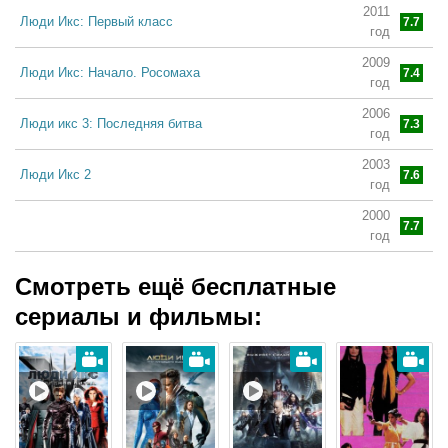
2011
Люди Икс: Первый класс
7.7
год
2009
Люди Икс: Начало. Росомаха
7.4
год
2006
Люди икс 3: Последняя битва
7.3
год
2003
Люди Икс 2
7.6
год
2000
Люди Икс
7.7
год
Смотреть ещё бесплатные
сериалы и фильмы: