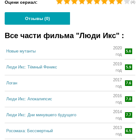
Оцени сериал:
(
4
)
Отзывы (
0
)
Все части фильма "Люди Икс"
:
2020
Новые мутанты
5.6
год
2019
Люди Икс: Тёмный Феникс
5.9
год
2017
Логан
7.6
год
2016
Люди Икс: Апокалипсис
7.0
год
2014
Люди Икс: Дни минувшего будущего
7.7
год
2013
Росомаха: Бессмертный
6.5
год