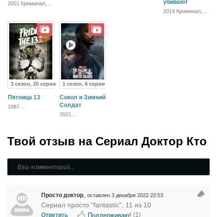
Приключения,
Приключения,
убивают
2001 Криминал,
Фэнтези
Военный,
Ужасы, Фэнтези,
2019 Криминал,
Исторический,
Комедия, Боевик
Комедия,
Боевик,
Зарубежный,
Мелодрама,
Драма
Драма
3 сезон, 20 серия
1 сезон, 6 серия
Пятница 13
Сокол и Зимний
Солдат
1987
Приключения,
2021
Ужасы, Фэнтези,
Приключения,
Триллер
Фантастика,
Боевик, Драма
Твой отзыв на
Сериал Доктор Кто
,
Просто доктор
оставлен 3 декабря 2022 22:53
Сериал просто "fantastic", 11 из 10
(
1
)
Поддерживаю!
Ответить