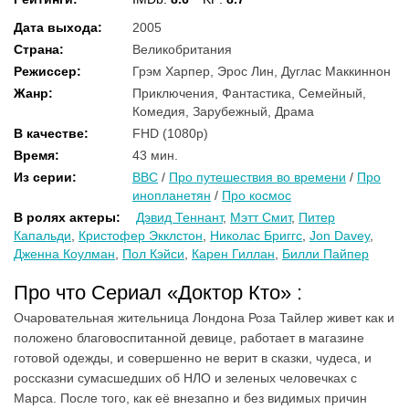
Дата выхода
:
2005
Страна
:
Великобритания
Режиссер
:
Грэм Харпер, Эрос Лин, Дуглас Маккиннон
Жанр
:
Приключения, Фантастика, Семейный,
Комедия, Зарубежный, Драма
В качестве
:
FHD (1080p)
Время
:
43 мин.
Из серии
:
BBC
/
Про путешествия во времени
/
Про
инопланетян
/
Про космос
В ролях актеры
:
Дэвид Теннант
,
Мэтт Смит
,
Питер
Капальди
,
Кристофер Экклстон
,
Николас Бриггс
,
Jon Davey
,
Дженна Коулман
,
Пол Кэйси
,
Карен Гиллан
,
Билли Пайпер
Про что Сериал «Доктор Кто» :
Очаровательная жительница Лондона Роза Тайлер живет как и
положено благовоспитанной девице, работает в магазине
готовой одежды, и совершенно не верит в сказки, чудеса, и
россказни сумасшедших об НЛО и зеленых человечках с
Марса. После того, как её внезапно и без видимых причин