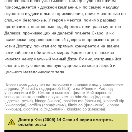
собственная правнучка Сьюзен. Тайлер с удовольствием
присоединяется к дружной кампании, и по самую макушку
окунается в удивительные приключения, причем частенько не
слишком безопасные. У героя имеются, помимо разовых
противников, постоянные недоброжелатели: раса мутантов
Далеков, проживающих на далекой планете Скаро, и их
психически неуравновешенный Даврос непрерывно строят
козни Доктору, почитая его прямым конкурентом на звание
величайшего в обитаемых мирах. Кроме того, в пассиве
имеется ненормальный ученый Джон Люмик, ухитрившийся
слепить некую воинственную сущность из мозга людей и
цельного металлического тела.
Плеер также доступен на телефоне и планшете под управлением
андроид (Android с поддержкой HLS), и на iPhone и iPad под
управлением iOS. Сможете смотреть фильм Мой парень из
зоопарка резка онлайн не хуже чем на hdrezka.ag (хдрезка,
шдрезка, резка), kinogo (киного), baskino.me (баскино), kinoprofi.vip
(кинопрофи), lordfilm (лордфильм), filmix.co (фильмикс), kinobar
(кинобар), gidonline.io (гидонлайн), kinokrad.сo (кинокрад).
Доктор Кто (2005) 14 Сезон 4 серия смотреть
онлайн резка