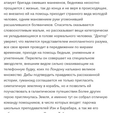
атакует бригада оживших манекенов, бедняжка неохотно
прощается с жизнью, так до конца и не веря в происходящее,
но внезапно ей на помощь приходит странного вида молодой
человек, одним мановением руки угомонивший
расшалившихся болванчиков. Спаситель оказывается
словоохотливым малым, но рассказывает вещи категорически
не укладывающиеся в голове нормального человека. "Доктор"
уверяет, что является представителем инопланетного разума,
все свое время проводит в передвижении по мирами
временам, приходя на помощь бедным, униженным и
угнетенным. Перелеты он совершает на специальном
звездолете, внешним видом сильно смахивающим на
телефонную будку, коих по Лондону натыкано великое
множество. Дабы подтвердить правдивость рассказанной
истории, гуманоид соглашается не только пригласить
симпатичную землянку в корабль, но и позволить ей
поучаствовать в галактическом путешествии.Более других
герою приглянулась Земля, и именно тут он собрал отличную
команду помощников, в число которых входят: парочка
школьных преподавателей Иэн и Барабара, а так же его