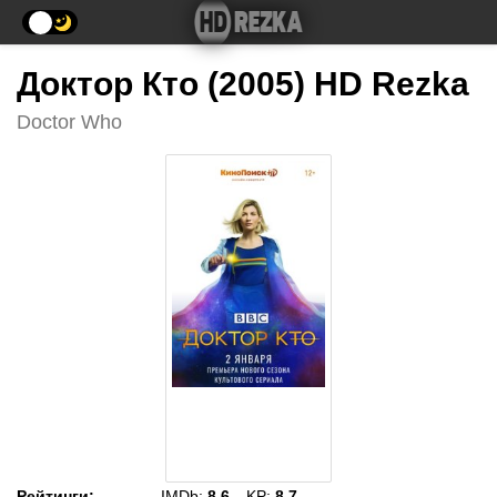
Доктор Кто (2005) HD Rezka
Doctor Who
Рейтинги
:
IMDb:
8.6
KP:
8.7