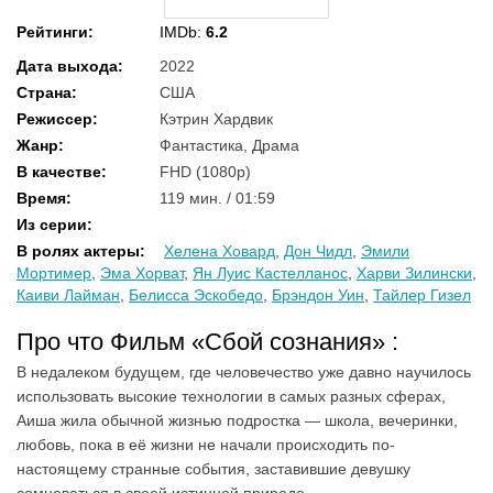
Рейтинги
:
IMDb:
6.2
Дата выхода
:
2022
Страна
:
США
Режиссер
:
Кэтрин Хардвик
Жанр
:
Фантастика, Драма
В качестве
:
FHD (1080p)
Время
:
119 мин. / 01:59
Из серии
:
В ролях актеры
:
Хелена Ховард
,
Дон Чидл
,
Эмили
Мортимер
,
Эма Хорват
,
Ян Луис Кастелланос
,
Харви Зилински
,
Каиви Лайман
,
Белисса Эскобедо
,
Брэндон Уин
,
Тайлер Гизел
Про что Фильм «Сбой сознания» :
В недалеком будущем, где человечество уже давно научилось
использовать высокие технологии в самых разных сферах,
Аиша жила обычной жизнью подростка — школа, вечеринки,
любовь, пока в её жизни не начали происходить по-
настоящему странные события, заставившие девушку