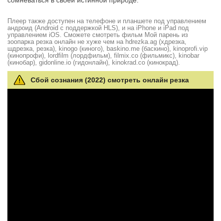
сомневаться в своей истинной природе.
Плеер также доступен на телефоне и планшете под управлением
андроид (Android с поддержкой HLS), и на iPhone и iPad под
управлением iOS. Сможете смотреть фильм Мой парень из
зоопарка резка онлайн не хуже чем на hdrezka.ag (хдрезка,
шдрезка, резка), kinogo (киного), baskino.me (баскино), kinoprofi.vip
(кинопрофи), lordfilm (лордфильм), filmix.co (фильмикс), kinobar
(кинобар), gidonline.io (гидонлайн), kinokrad.сo (кинокрад).
Сбой сознания (2022) смотреть онлайн резка