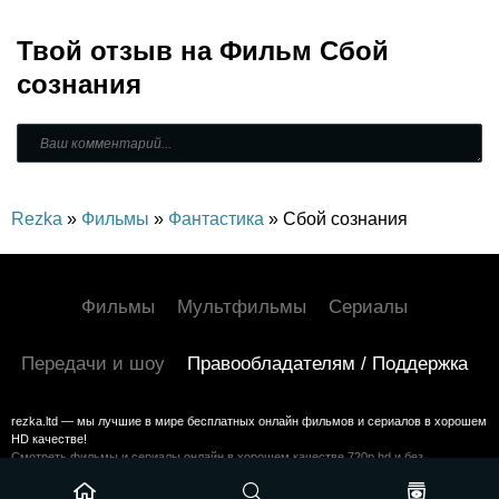
Приключения,
Фэнтези,
Семейный,
Твой отзыв на
Зарубежный
Фильм Сбой
сознания
Rezka
»
Фильмы
»
Фантастика
» Сбой сознания
Фильмы
Мультфильмы
Сериалы
Передачи и шоу
Правообладателям / Поддержка
rezka.ltd — мы лучшие в мире бесплатных онлайн фильмов и сериалов в хорошем
HD качестве!
Смотреть фильмы и сериалы онлайн в хорошем качестве 720p hd и без
регистрации на HDrezka
©2024 rezka.ltd