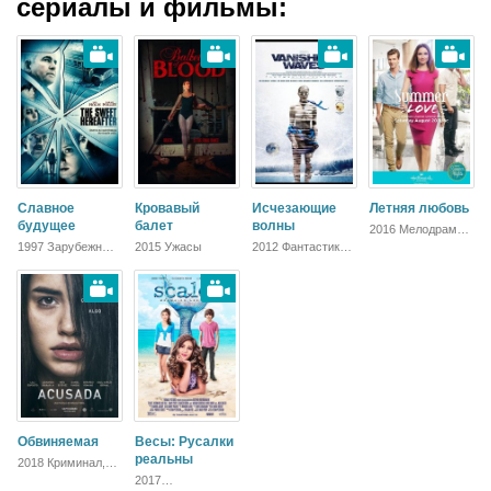
сериалы и фильмы:
Славное
Кровавый
Исчезающие
Летняя любовь
будущее
балет
волны
2016 Мелодрама,
Драма
1997 Зарубежный,
2015 Ужасы
2012 Фантастика,
Драма
Триллер,
Мелодрама
Обвиняемая
Весы: Русалки
реальны
2018 Криминал,
Триллер, Драма
2017