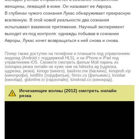
женщины, лежащей в коме. Он называет ее Аврора.
В глубинах чужого сознания Лукас обнаруживает прекрасную
вселенную. В этой новой реальности два сознания
испытывают взаимное притяжение. Научный эксперимент
выходит из-под контроля: однажды побывав в сознании
Авроры, Лукас хочет возвращаться к ней снова и снова.
Плеер также доступен на телефоне и планшете под управлением
андроид (Android с поддержкой HLS), и на iPhone и iPad под
управлением iOS. Сможете смотреть фильм Мой парень из
зоопарка резка онлайн не хуже чем на hdrezka.ag (хдрезка,
шдрезка, резка), kinogo (киного), baskino.me (баскино), kinoprofi.vip
(кинопрофи), lordfilm (лордфильм), filmix.co (фильмикс), kinobar
(кинобар), gidonline.io (гидонлайн), kinokrad.сo (кинокрад).
Исчезающие волны (2012) смотреть онлайн
резка