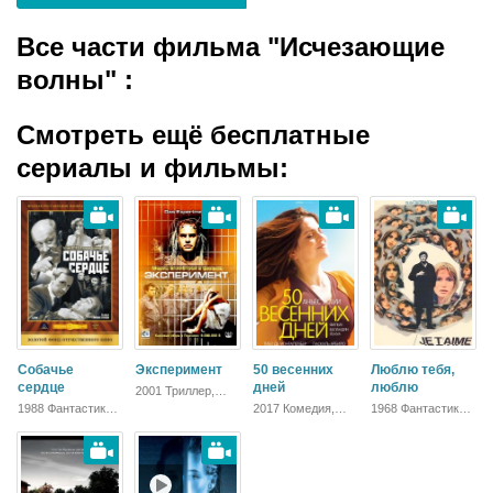
Все части фильма "Исчезающие
волны"
:
Смотреть ещё бесплатные
сериалы и фильмы:
Собачье
Эксперимент
50 весенних
Люблю тебя,
сердце
дней
люблю
2001 Триллер,
Зарубежный,
1988 Фантастика,
2017 Комедия,
1968 Фантастика,
Драма
Русский, Комедия,
Зарубежный,
Драма
Драма
Драма