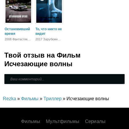
Остановивший
То, что никто не
время
видит
2008 Фантастика,
2017 Зарубежный,
Фэнтези, Боевик,
Драма
Триллер, Драма
Твой отзыв на
Фильм
Исчезающие волны
Rezka
»
Фильмы
»
Триллер
» Исчезающие волны
Фильмы
Мультфильмы
Сериалы