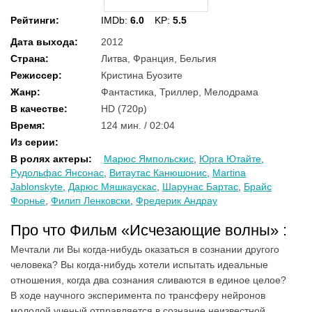
Рейтинги
:
IMDb:
6.0
KP:
5.5
Дата выхода
:
2012
Страна
:
Литва, Франция, Бельгия
Режиссер
:
Кристина Буозите
Жанр
:
Фантастика, Триллер, Мелодрама
В качестве
:
HD (720p)
Время
:
124 мин. / 02:04
Из серии
:
В ролях актеры
:
Марюс Ямпольскис
,
Юрга Ютайте
,
Рудольфас Янсонас
,
Витаутас Канюшонис
,
Martina
Jablonskyte
,
Дарюс Мяшкаускас
,
Шарунас Бартас
,
Брайс
Форнье
,
Филип Ленковски
,
Фредерик Андрау
Про что Фильм «Исчезающие волны» :
Мечтали ли Вы когда-нибудь оказаться в сознании другого
человека? Вы когда-нибудь хотели испытать идеальные
отношения, когда два сознания сливаются в единое целое?
В ходе научного эксперимента по трансферу нейронов
молодой ученый отправляется в сознание неизвестной