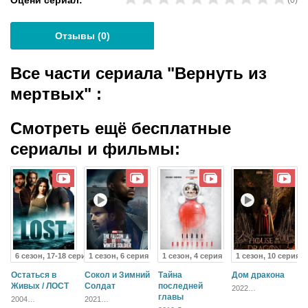
Оцени сериал:
(
0
)
Отзывы (
0
)
Все части сериала "Вернуть из
мертвых"
:
Смотреть ещё бесплатные
сериалы и фильмы:
6 сезон, 17-18 серия
1 сезон, 6 серия
1 сезон, 4 серия
1 сезон, 10 серия
Остаться в
Сокол и Зимний
Тайна
Дом дракона
Живых / ЛОСТ
Солдат
последней
2022
главы
Приключения,
2004
2021
Фэнтези
Приключения,
Приключения,