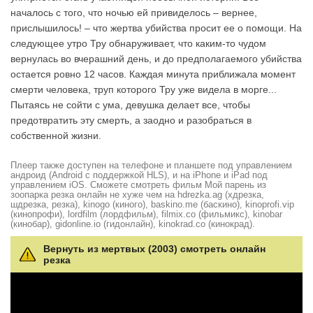
началось с того, что ночью ей привиделось – вернее,
прислышилось! – что жертва убийства просит ее о помощи. На
следующее утро Тру обнаруживает, что каким-то чудом
вернулась во вчерашний день, и до предполагаемого убийства
остается ровно 12 часов. Каждая минута приближала момент
смерти человека, труп которого Тру уже видела в морге...
Пытаясь не сойти с ума, девушка делает все, чтобы
предотвратить эту смерть, а заодно и разобраться в
собственной жизни.
Плеер также доступен на телефоне и планшете под управлением
андроид (Android с поддержкой HLS), и на iPhone и iPad под
управлением iOS. Сможете смотреть фильм Мой парень из
зоопарка резка онлайн не хуже чем на hdrezka.ag (хдрезка,
шдрезка, резка), kinogo (киного), baskino.me (баскино), kinoprofi.vip
(кинопрофи), lordfilm (лордфильм), filmix.co (фильмикс), kinobar
(кинобар), gidonline.io (гидонлайн), kinokrad.сo (кинокрад).
Вернуть из мертвых (2003) смотреть онлайн
резка