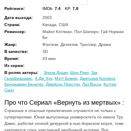
Рейтинги
:
IMDb:
7.4
KP:
7.8
Дата выхода
:
2003
Страна
:
Канада, США
Режиссер
:
Майкл Кэтлман, Пол Шапиро, Гай Норман
Би
Жанр
:
Фэнтези, Детектив, Триллер, Драма
В качестве
:
SD
Время
:
43 мин
Из серии
:
В ролях актеры
:
Элиза Душку
,
Шон Ривз
,
Зак
Галифианакис
,
А.Дж. Кук
,
Мэтт Бомер
,
Джессика Коллинз
,
Бенджамин Бенитес
,
Джейсон Пристли
,
Лиз Вэсси
,
Коттер
Смит
Про что Сериал «Вернуть из мертвых» :
Странные и опасные приключения случаются не только с
супергероями. Юная выпускница университета по имени Тру
Дэвис, работая ночной дежурной в нью-йоркском морге, тоже
ухитряется стать участницей необычной истории. Все