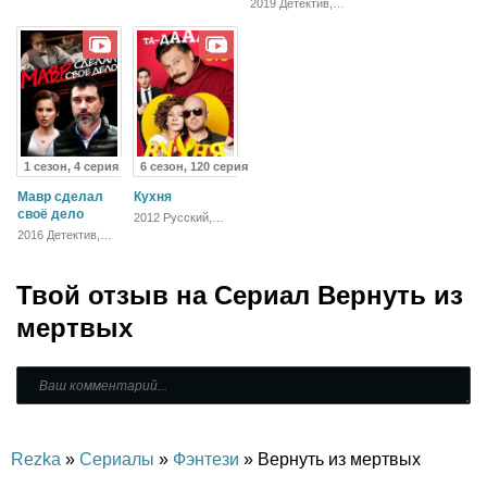
2019 Детектив,
Фантастика,
Фантастика,
Русский, Триллер
Фэнтези,
Боевик, Драма
Детектив,
Триллер,
Зарубежный,
Драма
1 сезон, 4 серия
6 сезон, 120 серия
Мавр сделал
Кухня
своё дело
2012 Русский,
Комедия
2016 Детектив,
Русский
Твой отзыв на
Сериал Вернуть из
мертвых
Rezka
»
Сериалы
»
Фэнтези
» Вернуть из мертвых