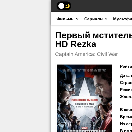
Фильмы
Сериалы
Мультф
Первый мститель
HD Rezka
Captain America: Civil War
Рейти
Дата
Стра
Режи
Жанр
В кач
Врем
Из се
В рол