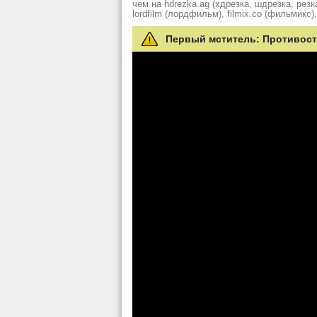
чем на hdrezka.ag (хдрезка, шдрезка, резка)
lordfilm (лордфильм), filmix.co (фильмикс), 
Первый мститель: Противосто