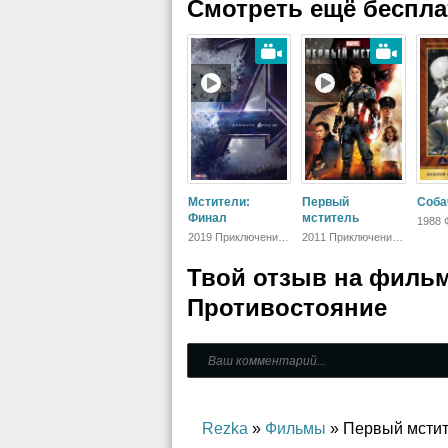
Смотреть ещё беспл
Мстители:
Первый
Соба
Финал
мститель
1988 
Русск
2019 Приключения,
2011 Приключения,
Драм
Фантастика,
Фантастика,
Фэнтези,
Блокбастер,
Твой отзыв на
фильм
Блокбастер,
Боевик,
Боевик,
Зарубежный
Зарубежный
Противостояние
Rezka
»
Фильмы
» Первый мстит