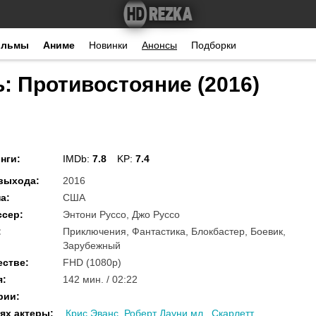
ильмы
Аниме
Новинки
Анонсы
Подборки
: Противостояние (2016)
нги
:
IMDb:
7.8
KP:
7.4
 выхода
:
2016
на
:
США
ссер
:
Энтони Руссо, Джо Руссо
:
Приключения, Фантастика, Блокбастер, Боевик,
Зарубежный
естве
:
FHD (1080p)
я
:
142 мин. / 02:22
рии
:
ях актеры
:
Крис Эванс
,
Роберт Дауни мл.
,
Скарлетт