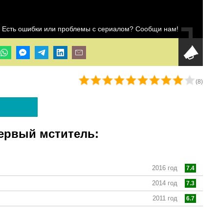
Есть ошибки или проблемы с сериалом? Сообщи нам!
(
8
)
ервый мститель:
2016 год
7.4
2014 год
7.3
2011 год
6.7