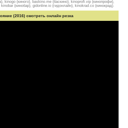
, kinogo (киного), baskino.me (баскино), kinoprofi.vip (кинопрофи),
kinobar (кинобар), gidonline.io (гидонлайн), kinokrad.сo (кинокрад).
яние (2016) смотреть онлайн резка