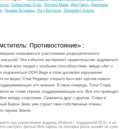
ссон
,
Себастиан Стэн
,
Энтони Маки
,
Дон Чидл
,
Джереми
р
,
Чедвик Боузман
,
Пол Беттани
,
Элизабет Олсен
ститель: Противостояние» :
Америки оказываются участниками разрушительного
асштаб. Эти события заставляют правительство задуматься
ействия всех людей с особыми способностями, введя «Акт о
их подчиняться ООН.Видя в этом договоре нарушение
то он верит, Стив Роджерс открыто восстаёт против нового
 поддерживающих его мнение. В свою очередь, Тони Старк
вится во главе героев, поддерживающих его. Всё это приводит
йне между сторонами. Сражаясь друг с другом, Старк и
нный Барон Земо уже строит свои собственные планы,
х героев Земли.
шете под управлением андроид (Android с поддержкой HLS), и на
ете смотреть фильм Мой парень из зоопарка резка онлайн не хуже