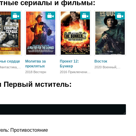
атные сериалы и фильмы:
чье сердце
Молитва за
Проект 12:
Восток
проклятых
Бункер
Фантастика,
2020 Военный,
ий, Комедия,
Триллер, Драма
2018 Вестерн
2016 Приключения,
а
Фантастика,
Боевик, Триллер
 Первый мститель:
ель: Противостояние