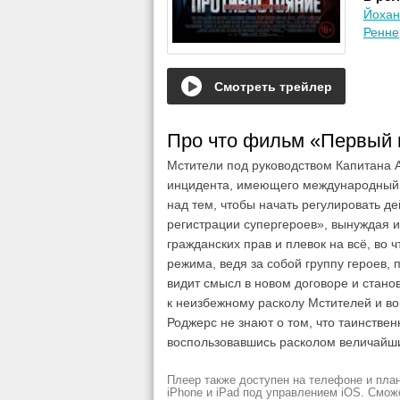
Йохан
Ренне
Смотреть трейлер
Про что фильм «Первый м
Мстители под руководством Капитана 
инцидента, имеющего международный м
над тем, чтобы начать регулировать д
регистрации супергероев», вынуждая 
гражданских прав и плевок на всё, во ч
режима, ведя за собой группу героев,
видит смысл в новом договоре и стано
к неизбежному расколу Мстителей и во
Роджерс не знают о том, что таинстве
воспользовавшись расколом величайши
Плеер также доступен на телефоне и план
iPhone и iPad под управлением iOS. Смож