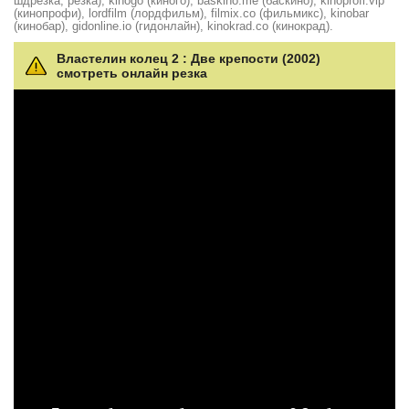
шдрезка, резка), kinogo (киного), baskino.me (баскино), kinoprofi.vip
(кинопрофи), lordfilm (лордфильм), filmix.co (фильмикс), kinobar
(кинобар), gidonline.io (гидонлайн), kinokrad.сo (кинокрад).
Властелин колец 2 : Две крепости (2002)
смотреть онлайн резка