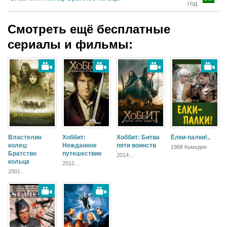
год
Смотреть ещё бесплатные
сериалы и фильмы:
Властелин
Хоббит:
Хоббит: Битва
Ёлки-палки!..
колец:
Нежданное
пяти воинств
1988 Комедия
Братство
путешествие
2014
кольца
Приключения,
2012
Фэнтези,
Приключения,
2001
Блокбастер,
Фэнтези,
Приключения,
Зарубежный
Блокбастер,
Фэнтези, Боевик,
Зарубежный
Зарубежный