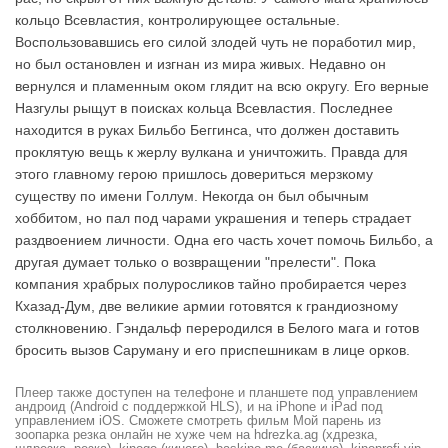
кольцо Всевластия, контролирующее остальные.
Воспользовавшись его силой злодей чуть не поработил мир,
но был остановлен и изгнан из мира живых. Недавно он
вернулся и пламенным оком глядит на всю округу. Его верные
Назгулы рыщут в поисках кольца Всевластия. Последнее
находится в руках Бильбо Беггинса, что должен доставить
проклятую вещь к жерлу вулкана и уничтожить. Правда для
этого главному герою пришлось довериться мерзкому
существу по имени Голлум. Некогда он был обычным
хоббитом, но пал под чарами украшения и теперь страдает
раздвоением личности. Одна его часть хочет помочь Бильбо, а
другая думает только о возвращении "прелести". Пока
компания храбрых полуросликов тайно пробирается через
Кхазад-Дум, две великие армии готовятся к грандиозному
столкновению. Гэндальф переродился в Белого мага и готов
бросить вызов Саруману и его приспешникам в лице орков.
Плеер также доступен на телефоне и планшете под управлением
андроид (Android с поддержкой HLS), и на iPhone и iPad под
управлением iOS. Сможете смотреть фильм Мой парень из
зоопарка резка онлайн не хуже чем на hdrezka.ag (хдрезка,