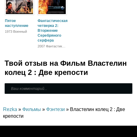
Пятое
Фантастическая
наступление
четверка 2:
Вторжение
1973 Военный
Серебряного
серфера
2007 Фантастика,
Фэнтези, Боевик,
Триллер,
Зарубежный
Твой отзыв на
Фильм Властелин
колец 2 : Две крепости
Rezka
»
Фильмы
»
Фэнтези
» Властелин колец 2 : Две
крепости