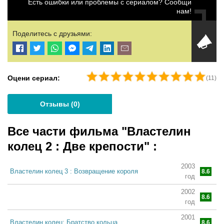
Есть ошибки или проблемы с сериалом? Сообщи
нам!
Поделитесь с друзьями:
Оцени сериал:
(
11
)
Отзывы (
0
)
Все части фильма "Властелин
колец 2 : Две крепости"
:
2003
Властелин колец 3 : Возвращение короля
8.6
год
2002
Властелин колец 2 : Две крепости
8.6
год
2001
Властелин колец: Братство кольца
8.6