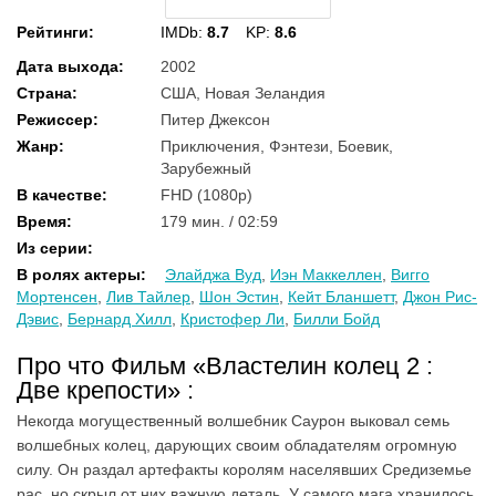
Рейтинги
:
IMDb:
8.7
KP:
8.6
Дата выхода
:
2002
Страна
:
США, Новая Зеландия
Режиссер
:
Питер Джексон
Жанр
:
Приключения, Фэнтези, Боевик,
Зарубежный
В качестве
:
FHD (1080p)
Время
:
179 мин. / 02:59
Из серии
:
В ролях актеры
:
Элайджа Вуд
,
Иэн Маккеллен
,
Вигго
Мортенсен
,
Лив Тайлер
,
Шон Эстин
,
Кейт Бланшетт
,
Джон Рис-
Дэвис
,
Бернард Хилл
,
Кристофер Ли
,
Билли Бойд
Про что Фильм «Властелин колец 2 :
Две крепости» :
Некогда могущественный волшебник Саурон выковал семь
волшебных колец, дарующих своим обладателям огромную
силу. Он раздал артефакты королям населявших Средиземье
рас, но скрыл от них важную деталь. У самого мага хранилось