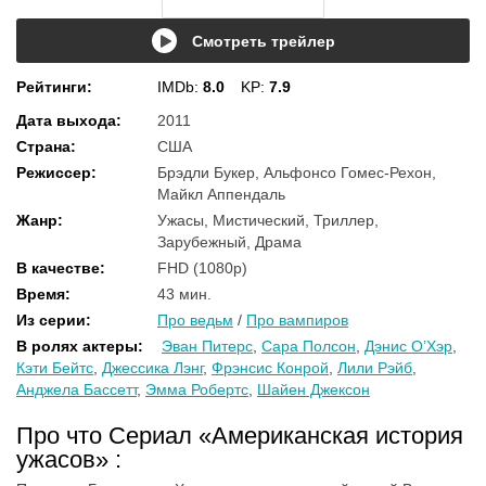
Смотреть трейлер
Рейтинги
:
IMDb:
8.0
KP:
7.9
Дата выхода
:
2011
Страна
:
США
Режиссер
:
Брэдли Букер, Альфонсо Гомес-Рехон,
Майкл Аппендаль
Жанр
:
Ужасы, Мистический, Триллер,
Зарубежный, Драма
В качестве
:
FHD (1080p)
Время
:
43 мин.
Из серии
:
Про ведьм
/
Про вампиров
В ролях актеры
:
Эван Питерс
,
Сара Полсон
,
Дэнис О’Хэр
,
Кэти Бейтс
,
Джессика Лэнг
,
Фрэнсис Конрой
,
Лили Рэйб
,
Анджела Бассетт
,
Эмма Робертс
,
Шайен Джексон
Про что Сериал «Американская история
ужасов» :