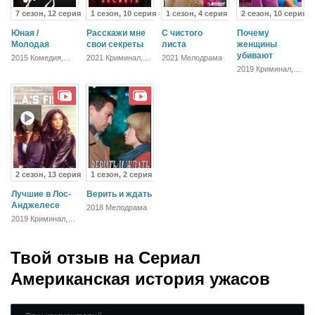
7 сезон, 12 серия
1 сезон, 10 серия
1 сезон, 4 серия
2 сезон, 10 серия
Юная /
Расскажи мне
С чистого
Почему
Молодая
свои секреты
листа
женщины
убивают
2015 Комедия,
2021 Криминал,
2021 Мелодрама
Зарубежный
Детектив,
2019 Криминал,
Триллер, Драма
Комедия,
Зарубежный,
Драма
2 сезон, 13 серия
1 сезон, 2 серия
Лучшие в Лос-
Верить и ждать
Анджелесе
2018 Мелодрама
2019 Криминал,
Комедия, Боевик,
Зарубежный
Твой отзыв на
Сериал
Американская история ужасов