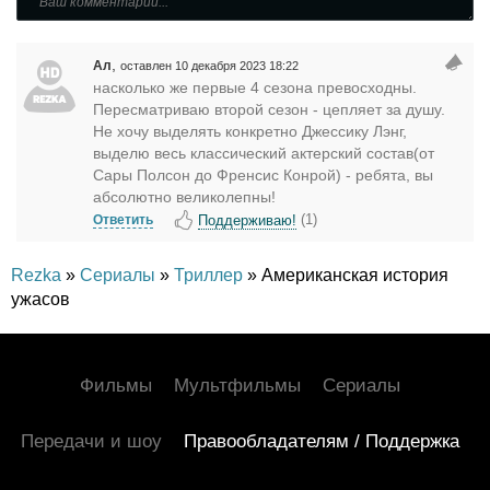
,
Ал
оставлен 10 декабря 2023 18:22
насколько же первые 4 сезона превосходны.
Пересматриваю второй сезон - цепляет за душу.
Не хочу выделять конкретно Джессику Лэнг,
выделю весь классический актерский состав(от
Сары Полсон до Френсис Конрой) - ребята, вы
абсолютно великолепны!
(
1
)
Поддерживаю!
Ответить
Rezka
»
Сериалы
»
Триллер
» Американская история
ужасов
Фильмы
Мультфильмы
Сериалы
Передачи и шоу
Правообладателям / Поддержка