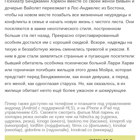
Психиатр Бенджамин Хэрмон вместе со своей женой Вивьен и
дочерью Вайолет переезжает в Лос-Анджелес из Бостона,
чтобы на новом месте позабыть все жизненные неурядицы и
конфликты в семье и начать новую жизнь с чистого листа. Они
поселяются в замке неоготического стиля, построенном
больше ста лет назад. Прекрасно отреставрированный
особняк достался им с хорошей скидкой. Вскоре, надежды на
тихую и беззаботную жизнь сменились тревогой и ужасом. К
ним в дом стали заявляться странные и пугающие посетители:
бывший обитатель особняка психически больной Ларри Харви
или горничная погибших жильцов этого дома Мойра, которая
предстаёт перед Бенджамином, как юная девушка, а перед
его женой, как одноглазая старуха. Но, как оказалось, в их
жилище обитает нечто ещё более ужасное и шокирующее.
Плеер также доступен на телефоне и планшете под управлением
андроид (Android с поддержкой HLS), и на iPhone и iPad под
управлением iOS. Сможете смотреть фильм Мой парень из
зоопарка резка онлайн не хуже чем на hdrezka.ag (хдрезка,
шдрезка, резка), kinogo (киного), baskino.me (баскино), kinoprofi.vip
(кинопрофи), lordfilm (лордфильм), filmix.co (фильмикс), kinobar
(кинобар), gidonline.io (гидонлайн), kinokrad.сo (кинокрад).