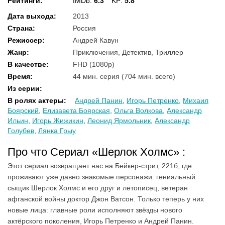
Рейтинги
:
IMDb:
6.3
KP:
5.8
Дата выхода
:
2013
Страна
:
Россия
Режиссер
:
Андрей Кавун
Жанр
:
Приключения, Детектив, Триллер
В качестве
:
FHD (1080p)
Время
:
44 мин. серия (704 мин. всего)
Из серии
:
В ролях актеры
:
Андрей Панин
,
Игорь Петренко
,
Михаил
Боярский
,
Елизавета Боярская
,
Ольга Волкова
,
Александр
Ильин
,
Игорь Жижикин
,
Леонид Ярмольник
,
Александр
Голубев
,
Лянка Грыу
Про что Сериал «Шерлок Холмс» :
Этот сериал возвращает нас на Бейкер-стрит, 221б, где
проживают уже давно знакомые персонажи: гениальный
сыщик Шерлок Холмс и его друг и летописец, ветеран
афганской войны доктор Джон Ватсон. Только теперь у них
новые лица: главные роли исполняют звёзды нового
актёрского поколения, Игорь Петренко и Андрей Панин.