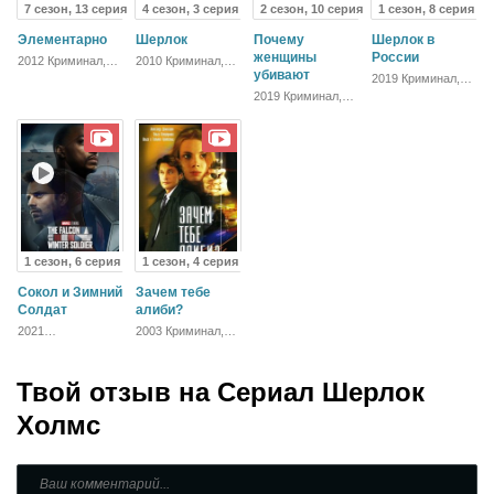
7 сезон, 13 серия
4 сезон, 3 серия
2 сезон, 10 серия
1 сезон, 8 серия
Элементарно
Шерлок
Почему
Шерлок в
женщины
России
2012 Криминал,
2010 Криминал,
Детектив,
Детектив,
убивают
2019 Криминал,
Зарубежный,
Триллер, Драма
Приключения,
2019 Криминал,
Драма
Детектив
Комедия,
Зарубежный,
Драма
1 сезон, 6 серия
1 сезон, 4 серия
Сокол и Зимний
Зачем тебе
Солдат
алиби?
2021
2003 Криминал,
Приключения,
Драма
Фантастика,
Боевик, Драма
Твой отзыв на
Сериал Шерлок
Холмс