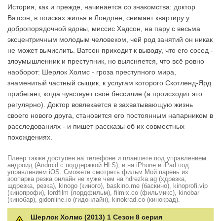
История, как и прежде, начинается со знакомства: доктор
Ватсон, в поисках жилья в Лондоне, снимает квартиру у
добропорядочной вдовы, миссис Хадсон, на пару с весьма
эксцентричным молодым человеком, чей род занятий он никак
не может вычислить. Ватсон приходит к выводу, что его сосед -
злоумышленник и преступник, но выясняется, что всё ровно
наоборот: Шерлок Холмс - гроза преступного мира,
знаменитый частный сыщик, к услугам которого Скотленд-Ярд
прибегает, когда чувствует своё бессилие (а происходит это
регулярно). Доктор вовлекается в захватывающую жизнь
своего нового друга, становится его постоянным напарником в
расследованиях - и пишет рассказы об их совместных
похождениях.
Плеер также доступен на телефоне и планшете под управлением
андроид (Android с поддержкой HLS), и на iPhone и iPad под
управлением iOS. Сможете смотреть фильм Мой парень из
зоопарка резка онлайн не хуже чем на hdrezka.ag (хдрезка,
шдрезка, резка), kinogo (киного), baskino.me (баскино), kinoprofi.vip
(кинопрофи), lordfilm (лордфильм), filmix.co (фильмикс), kinobar
(кинобар), gidonline.io (гидонлайн), kinokrad.сo (кинокрад).
Шерлок Холмс (2013) 1 Сезон 8 серия