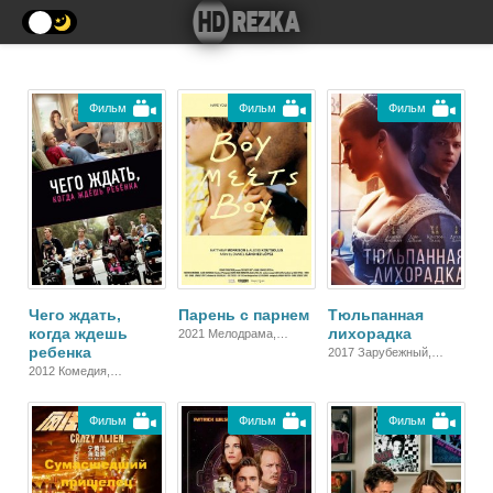
Фильм
Фильм
Фильм
Чего ждать,
Парень с парнем
Тюльпанная
когда ждешь
лихорадка
2021 Мелодрама,
ребенка
Драма
2017 Зарубежный,
Мелодрама, Драма
2012 Комедия,
Мелодрама, Драма
Фильм
Фильм
Фильм