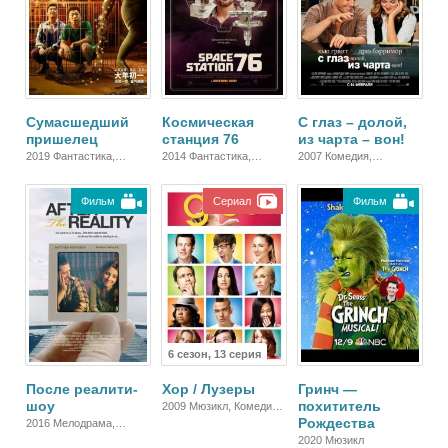
Сумасшедший
Космическая
С глаз – долой,
пришелец
станция 76
из чарта – вон!
2019 Фантастика,
2014 Фантастика,
2007 Комедия,
Комедия, Зарубежный
Комедия, Зарубежный,
Мелодрама
Драма
Фильм
Сериал
Фильм
6 сезон, 13 серия
После реалити-
Хор / Лузеры
Гринч —
шоу
похититель
2009 Мюзикл, Комедия,
Рождества
Зарубежный, Драма
2016 Мелодрама,
Драма
2020 Мюзикл