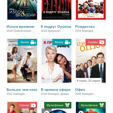
Излом времени
8 подруг Оушена
Рождество
2018 Приключения,
2018 Криминал,
2015 Комедия,
Фэнтези, Блокбастер,
Комедия, Триллер,
Зарубежный
Детский, Семейный,
Зарубежный
Фильм
Фильм
Сериал
Зарубежный, Драма
9 сезон, 23 серия
Больше чем секс
В прямом эфире
Офис
2011 Комедия,
2019 Комедия, Драма
2005 Комедия,
Зарубежный,
Зарубежный
Мелодрама
Сериал
Мультфильм
Мультфильм