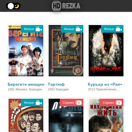
Фильм
Фильм
Фильм
Берегите женщин
Тартюф
Курьер из «Рая»
1981 Мюзикл, Комедия
1992 Комедия
2013 Приключения,
Комедия
Фильм
Сериал
Сериал