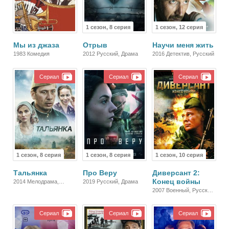
1 сезон, 8 серия
1 сезон, 12 серия
Мы из джаза
Отрыв
Научи меня жить
1983 Комедия
2012 Русский, Драма
2016 Детектив, Русский
Сериал
Сериал
Сериал
1 сезон, 8 серия
1 сезон, 8 серия
1 сезон, 10 серия
Тальянка
Про Веру
Диверсант 2:
Конец войны
2014 Мелодрама,
2019 Русский, Драма
Драма
2007 Военный, Русский,
Драма
Сериал
Сериал
Сериал