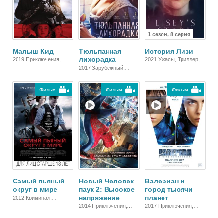
1 сезон, 8 серия
Малыш Кид
Тюльпанная
История Лизи
лихорадка
2019 Приключения,
2021 Ужасы, Триллер,
Зарубежный, Драма
Драма
2017 Зарубежный,
Мелодрама, Драма
Фильм
Фильм
Фильм
Самый пьяный
Новый Человек-
Валериан и
округ в мире
паук 2: Высокое
город тысячи
напряжение
планет
2012 Криминал,
Вестерн, Зарубежный,
2014 Приключения,
2017 Приключения,
Драма
Фэнтези, Блокбастер,
Фантастика, Фэнтези,