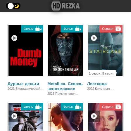
Фильм
Фильм
Сериал
1 сезон, 8 серия
Дурные деньги
Metallica: Сквозь
Лестница
невозможное
2023 Биографический,
2022 Криминал,
Комедия, Драма
Биографический,
2013 Приключения,
Детектив, Триллер,
Зарубежный
Драма
Фильм
Фильм
Сериал