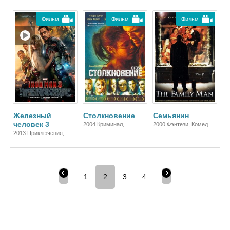
Триллер, Зарубежный
Комедия, Триллер,
Фантастика, Боевик,
Зарубежный
Зарубежный
Фильм
Фильм
Фильм
Железный
Столкновение
Семьянин
человек 3
2004 Криминал,
2000 Фэнтези, Комедия,
Зарубежный, Драма
Зарубежный,
2013 Приключения,
Мелодрама, Драма
Фантастика, Боевик,
Зарубежный
1
2
3
4