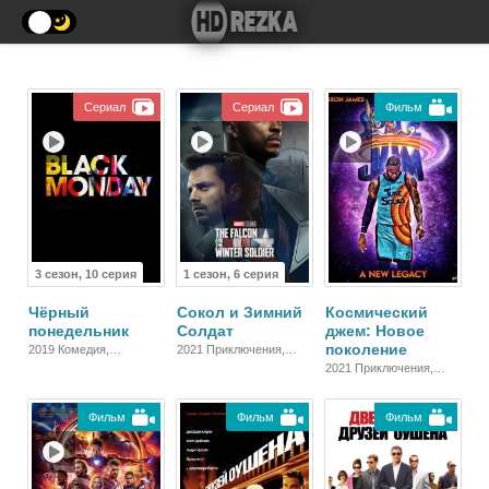
Сериал
Сериал
Фильм
3 сезон, 10 серия
1 сезон, 6 серия
Чёрный
Сокол и Зимний
Космический
понедельник
Солдат
джем: Новое
поколение
2019 Комедия,
2021 Приключения,
Зарубежный
Фантастика, Боевик,
2021 Приключения,
Драма
Фантастика, Фэнтези,
Семейный,
Фильм
Фильм
Фильм
Спортивный, Комедия