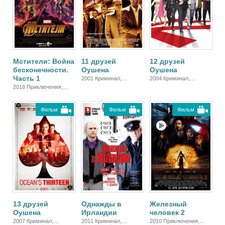
Мстители: Война
11 друзей
12 друзей
бесконечности.
Оушена
Оушена
Часть 1
2001 Криминал,
2004 Криминал,
Комедия, Триллер,
Триллер, Зарубежный
2018 Приключения,
Зарубежный
Фантастика,
Блокбастер, Боевик,
Фильм
Фильм
Фильм
Зарубежный
13 друзей
Однажды в
Железный
Оушена
Ирландии
человек 2
2007 Криминал,
2011 Криминал,
2010 Приключения,