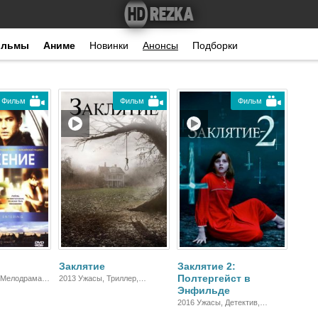
ильмы
Аниме
Новинки
Анонсы
Подборки
Фильм
Фильм
Фильм
Заклятие
Заклятие 2:
Полтергейст в
 Мелодрама,
2013 Ужасы, Триллер,
Энфильде
Зарубежный
2016 Ужасы, Детектив,
Триллер, Зарубежный