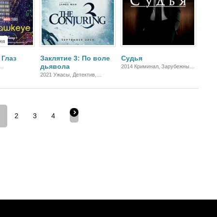
ия
 Глаз
Заклятие 3: По воле
Судья
дьявола
2014 Криминал, Зарубежный,
антастика,
Драма
2021 Ужасы, Детектив,
к, Драма
Триллер
2
3
4