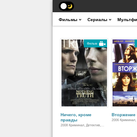
Фильмы
Сериалы
Мультф
Фильм
Ничего, кроме
Вторжение
правды
2006 Криминал,
Драма
2008 Криминал, Детектив,
Триллер, Драма