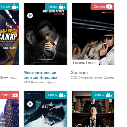
Фильм
Фильм
Сериал
1 сезон, 5 серия
Множественные
Холстон
святые Ньюарка
Детектив,
2021 Биографический, Драма
,
2021 Криминал, Драма
рама
Сериал
Фильм
Фильм