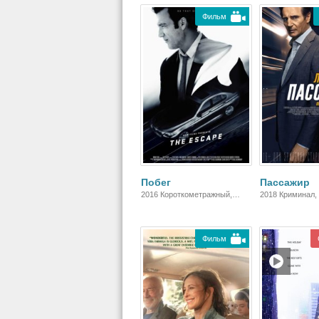
Фильм
Побег
Пассажир
2016 Короткометражный,
2018 Криминал, 
Боевик, Драма
Боевик, Триллер
Зарубежный, Д
Фильм