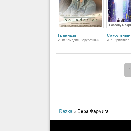
1 сезон, 6 сер
Границы
Соколиный
2018 Комедия, Зарубежный,
2021 Криминал,
Драма
Приключения, Ф
Детектив, Боеви
1
Rezka
» Вера Фармига