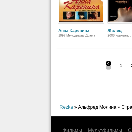
Анна Каренина
Жилец
1997 Мелодрама, Драма
2008 Криминал,
Детектив, Трилл
1
Rezka
» Альфред Молина » Стра
Фильмы
Мультфильмы
С