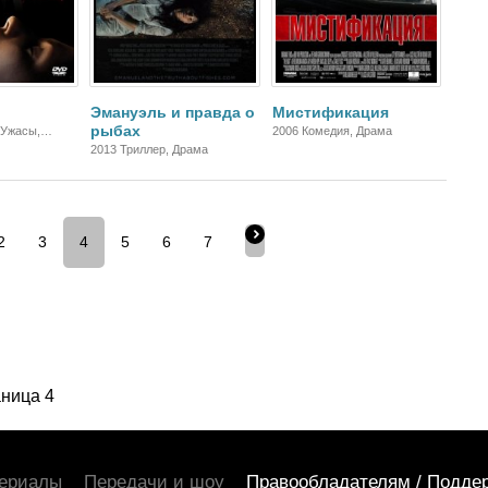
Эмануэль и правда о
Мистификация
рыбах
 Ужасы,
2006 Комедия, Драма
ер, Драма
2013 Триллер, Драма
2
3
4
5
6
7
ница 4
ериалы
Передачи и шоу
Правообладателям / Подде