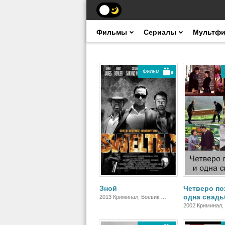
Фильмы
Сериалы
Мультф
Фильм
Зной
Четверо по
одна свадь
2013 Криминал, Боевик,
Триллер, Драма
2002 Криминал,
Мелодрама