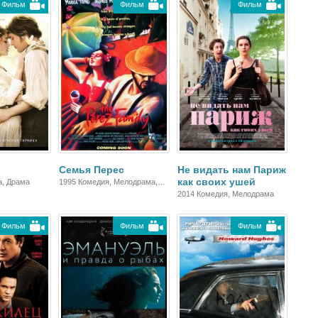
Фильм
Фильм
Фильм
Семья Перес
Не видать нам Париж
как своих ушей
, Драма
1995 Комедия, Мелодрама,
Драма
2014 Комедия, Мелодрама
Фильм
Фильм
Фильм