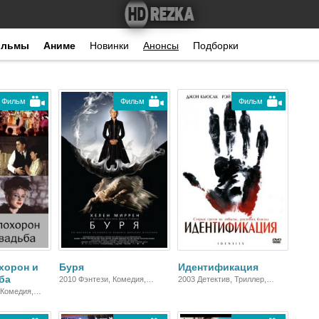
ильмы
Аниме
Новинки
Анонсы
Подборки
Фильм
Фильм
Фильм
хорон и
Буря
Идентификация
ба
2010 Фэнтези, Комедия,
2003 Детектив, Триллер,
Зарубежный, Мелодрама,
Зарубежный
 Комедия,
Драма