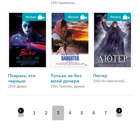
Семейный
1997 Криминал,
Комедия, Драма
Фильм
Фильм
Фильм
Покрась это
Только не без
Лютер
черным
моей дочери
2003 Исторический,
Биографический, Драма
2016 Драма
1991 Триллер, Драма
1
2
3
4
5
6
7