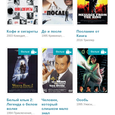
Кофе и сигареты
До и после
Послание от
Кинга
2003 Комедия,
1995 Криминал,
Зарубежный, Драма
Детектив, Драма
2016 Триллер
Фильм
Фильм
Фильм
Белый клык 2:
Человек,
Особь
Легенда о белом
который
1995 Ужасы,
волке
слишком мало
Фантастика, Боевик,
знал
Триллер
1994 Приключения,