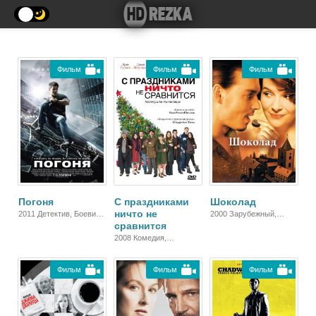
Фильм
Фильм
Фильм
Погоня
С праздниками
Шоколад
ничто не
2011 Детектив, Боевик,
2000 Зарубежный,
сравнится
Триллер, Зарубежный
Мелодрама, Драма
2008 Комедия,
Зарубежный,
Мелодрама, Драма
Фильм
Фильм
Фильм