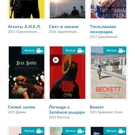
Агенты А.Н.К.Л.
Свет в океане
Тюльпанная
лихорадка
2015 Приключения,
2016 Зарубежный,
Комедия, Боевик,
Мелодрама, Драма
2017 Зарубежный,
Зарубежный
Мелодрама, Драма
Фильм
Фильм
Фильм
Синий залив
Легенда о
Беккет
Зелёном рыцаре
2021 Драма
2021 Криминал, Боевик,
Триллер, Драма
2020 Фэнтези,
Зарубежный,
Мелодрама, Драма
Фильм
Фильм
Фильм