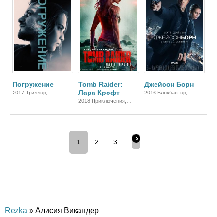
Погружение
Tomb Raider:
Джейсон Борн
Лара Крофт
2017 Триллер,
2016 Блокбастер,
Зарубежный,
Боевик, Триллер,
2018 Приключения,
Мелодрама, Драма
Зарубежный
Блокбастер, Боевик,
Зарубежный
1
2
3
Rezka
» Алисия Викандер