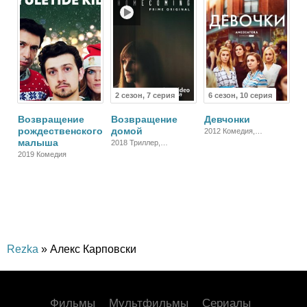
2 сезон, 7 серия
6 сезон, 10 серия
Возвращение
Возвращение
Девчонки
рождественского
домой
2012 Комедия,
малыша
Зарубежный, Драма
2018 Триллер,
Зарубежный, Драма
2019 Комедия
Rezka
» Алекс Карповски
Фильмы
Мультфильмы
Сериалы