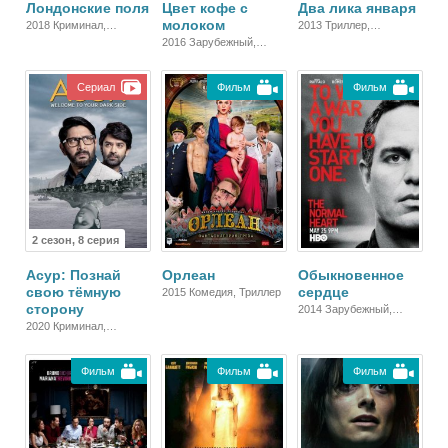
Лондонские поля
Цвет кофе с
Два лика января
молоком
2018 Криминал,
2013 Триллер,
Детектив, Триллер,
Мелодрама
2016 Зарубежный,
Зарубежный
Драма
Сериал
Фильм
Фильм
2 сезон, 8 серия
Асур: Познай
Орлеан
Обыкновенное
свою тёмную
сердце
2015 Комедия, Триллер
сторону
2014 Зарубежный,
Драма
2020 Криминал,
Триллер, Зарубежный,
Драма
Фильм
Фильм
Фильм