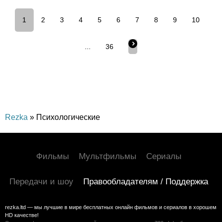
1
2
3
4
5
6
7
8
9
10
...
36
Rezka
» Психологические
Фильмы
Мультфильмы
Сериалы
Передачи и шоу
Правообладателям / Поддержка
rezka.ltd — мы лучшие в мире бесплатных онлайн фильмов и сериалов в хорошем
HD качестве!