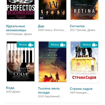
Идеальные
Дар
Сетчатка
незнакомцы
2000 Ужасы, Фэнтези,
2017 Триллер, Драма
Детектив, Триллер,
2018 Комедия, Драма
Драма
Фильм
Фильм
Фильм
Кода
Тысяча миль
Страна садов
2019 Драма
позади
2004 Комедия,
2019 Зарубежный,
Зарубежный,
Драма
Мелодрама, Драма