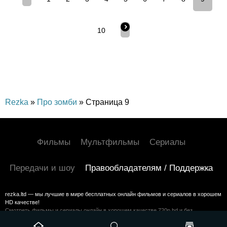
10
Rezka
»
Про зомби
» Страница 9
Фильмы
Мультфильмы
Сериалы
Передачи и шоу
Правообладателям / Поддержка
rezka.ltd — мы лучшие в мире бесплатных онлайн фильмов и сериалов в хорошем
HD качестве!
Смотреть фильмы и сериалы онлайн в хорошем качестве 720p hd и без
регистрации на HDrezka
©2024 rezka.ltd