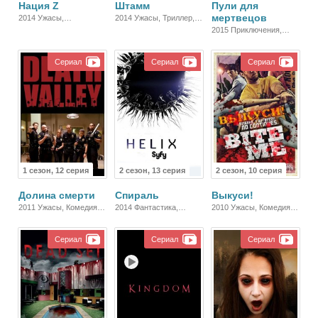
Нация Z
Штамм
Пули для
мертвецов
2014 Ужасы,
2014 Ужасы, Триллер,
Фантастика, Боевик,
Драма
2015 Приключения,
Зарубежный, Драма
Ужасы, Комедия,
Боевик
Сериал
Сериал
Сериал
1 сезон, 12 серия
2 сезон, 13 серия
2 сезон, 10 серия
Долина смерти
Спираль
Выкуси!
2011 Ужасы, Комедия,
2014 Фантастика,
2010 Ужасы, Комедия,
Зарубежный
Триллер, Зарубежный
Зарубежный
Сериал
Сериал
Сериал