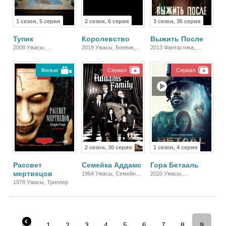
1 сезон, 5 серия
2 сезон, 6 серия
3 сезон, 36 серия
Тупик
Королевство
Выжить После
2008 Ужасы,
2019 Ужасы, Боевик,
2013 Фантастика,
Зарубежный, Драма
Триллер, Зарубежный
Русский, Триллер
Фильм
Сериал
Сериал
2 сезон, 30 серия
1 сезон, 4 серия
Рассвет
Семейка Аддамс
Гора Бетааль
мертвецов
1964 Ужасы, Семейный,
2020 Ужасы,
Комедия, Зарубежный
Зарубежный
1978 Ужасы, Триллер
1
2
3
4
5
6
7
8
9