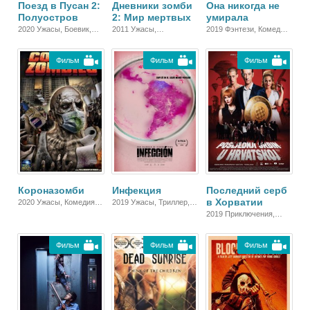
Поезд в Пусан 2:
Дневники зомби
Она никогда не
Полуостров
2: Мир мертвых
умирала
2020 Ужасы, Боевик,
2011 Ужасы,
2019 Фэнтези, Комедия,
Триллер, Зарубежный
Фантастика, Боевик,
Боевик, Зарубежный
Зарубежный
Фильм
Фильм
Фильм
Короназомби
Инфекция
Последний серб
в Хорватии
2020 Ужасы, Комедия,
2019 Ужасы, Триллер,
Зарубежный
Зарубежный
2019 Приключения,
Ужасы, Фантастика,
Комедия, Зарубежный
Фильм
Фильм
Фильм