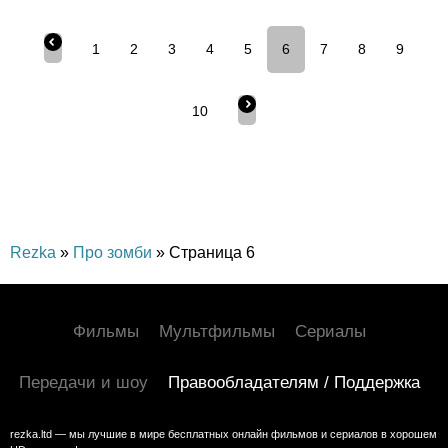
1
2
3
4
5
6
7
8
9
10
Rezka
»
Про зомби
» Страница 6
Фильмы
Мультфильмы
Сериалы
Передачи и шоу
Правообладателям / Поддержка
rezka.ltd — мы лучшие в мире бесплатных онлайн фильмов и сериалов в хорошем