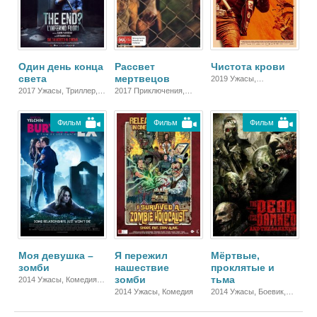
Один день конца
Рассвет
Чистота крови
света
мертвецов
2019 Ужасы,
Зарубежный
2017 Ужасы, Триллер,
2017 Приключения,
Зарубежный
Ужасы, Фантастика,
Триллер, Зарубежный
Фильм
Фильм
Фильм
Моя девушка –
Я пережил
Мёртвые,
зомби
нашествие
проклятые и
зомби
тьма
2014 Ужасы, Комедия,
Зарубежный,
2014 Ужасы, Комедия
2014 Ужасы, Боевик,
Мелодрама
Триллер