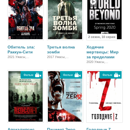
2 сезон, 10 серия
Обитель зла:
Третья волна
Ходячие
Раккун-Сити
зомби
мертвецы: Мир
за пределами
2021 Ужасы,
2017 Ужасы,
Фантастика, Детектив,
Фантастика,
2020 Ужасы,
Боевик
Зарубежный, Драма
Фантастика, Драма
Фильм
Фильм
Фильм
Апокалипсис
Пациент Зеро
Голодные Z