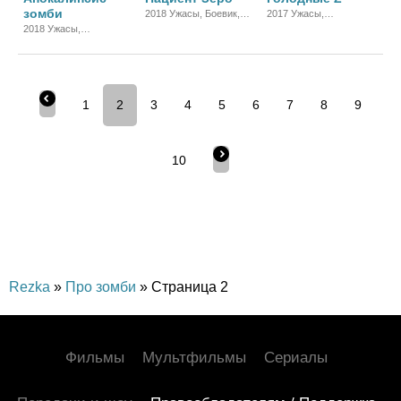
зомби
2018 Ужасы, Боевик,
2017 Ужасы,
Драма
Фантастика, Драма
2018 Ужасы,
Фантастика, Боевик
1
2
3
4
5
6
7
8
9
10
Rezka
»
Про зомби
» Страница 2
Фильмы
Мультфильмы
Сериалы