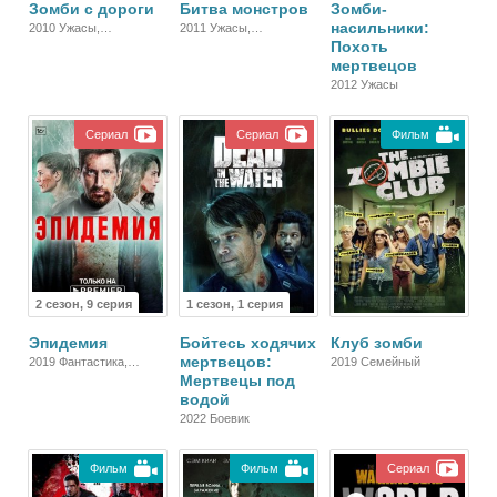
Зомби с дороги
Битва монстров
Зомби-
насильники:
2010 Ужасы,
2011 Ужасы,
Похоть
Короткометражный,
Спортивный, Комедия,
Комедия
Боевик
мертвецов
2012 Ужасы
Сериал
Сериал
Фильм
2 сезон, 9 серия
1 сезон, 1 серия
Эпидемия
Бойтесь ходячих
Клуб зомби
мертвецов:
2019 Фантастика,
2019 Семейный
Мертвецы под
Русский, Триллер,
Драма
водой
2022 Боевик
Фильм
Фильм
Сериал