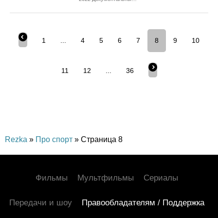
Зарубежный
Спортивный
1
...
4
5
6
7
8
9
10
11
12
...
36
Rezka
»
Про спорт
» Страница 8
Фильмы
Мультфильмы
Сериалы
Передачи и шоу
Правообладателям / Поддержка