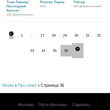
Тони Паркер:
Плохие Парни
Тайгер
Последний
2014
2020 Документальный
бросок
2021 Документальный,
Биографический,
Спортивный
1
...
27
28
29
30
31
32
33
34
35
36
Rezka
»
Про спорт
» Страница 36
Фильмы
Мультфильмы
Сериалы