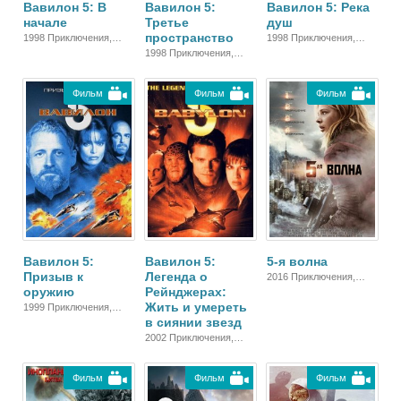
Вавилон 5: В
Вавилон 5:
Вавилон 5: Река
начале
Третье
душ
пространство
1998 Приключения,
1998 Приключения,
Фантастика, Боевик,
Фантастика, Боевик,
1998 Приключения,
Зарубежный, Драма
Зарубежный, Драма
Фантастика, Боевик,
Зарубежный, Драма
Фильм
Фильм
Фильм
Вавилон 5:
Вавилон 5:
5-я волна
Призыв к
Легенда о
2016 Приключения,
оружию
Рейнджерах:
Фантастика, Боевик,
Жить и умереть
Триллер, Зарубежный
1999 Приключения,
в сиянии звезд
Фантастика, Боевик,
Зарубежный, Драма
2002 Приключения,
Фантастика, Боевик,
Зарубежный
Фильм
Фильм
Фильм