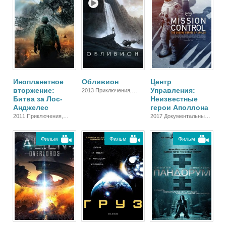
Инопланетное
Обливион
Центр
вторжение:
Управления:
2013 Приключения,
Битва за Лос-
Неизвестные
Фантастика, Детектив,
Анджелес
Боевик, Триллер,
герои Аполлона
Зарубежный
2011 Приключения,
2017 Документальный,
Фантастика, Боевик,
Исторический,
Зарубежный, Драма
Зарубежный
Фильм
Фильм
Фильм