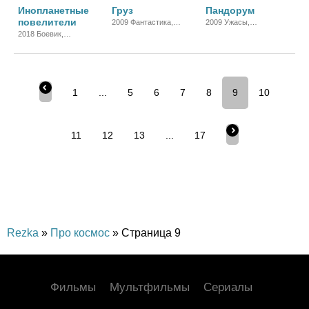
Инопланетные
Груз
Пандорум
повелители
2009 Фантастика,
2009 Ужасы,
Детектив, Триллер,
Фантастика, Боевик,
2018 Боевик,
Зарубежный
Триллер, Зарубежный
Зарубежный
1
...
5
6
7
8
9
10
11
12
13
...
17
Rezka
»
Про космос
» Страница 9
Фильмы
Мультфильмы
Сериалы