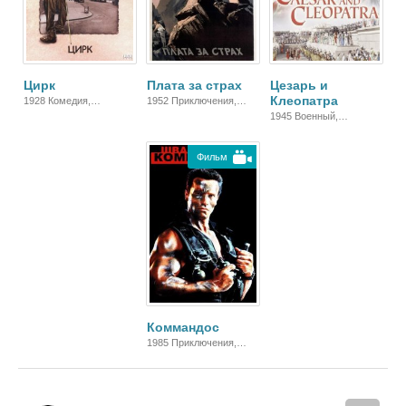
Цирк
Плата за страх
Цезарь и
Клеопатра
1928 Комедия,
1952 Приключения,
Зарубежный,
Триллер, Драма
1945 Военный,
Мелодрама
Исторический,
Биографический,
Фильм
Комедия, Мелодрама,
Драма
Коммандос
1985 Приключения,
Боевик, Триллер