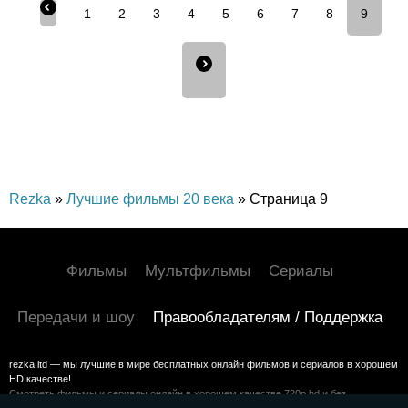
1
2
3
4
5
6
7
8
9
Rezka
»
Лучшие фильмы 20 века
» Страница 9
Фильмы
Мультфильмы
Сериалы
Передачи и шоу
Правообладателям / Поддержка
rezka.ltd — мы лучшие в мире бесплатных онлайн фильмов и сериалов в хорошем
HD качестве!
Смотреть фильмы и сериалы онлайн в хорошем качестве 720p hd и без