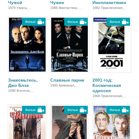
Чужой
Чужие
Инопланетянин
1979 Ужасы,
1986 Фантастика,
1982 Приключения,
Фантастика, Триллер,
Боевик, Триллер,
Фантастика, Фэнтези,
Зарубежный
Зарубежный
Семейный,
Фильм
Фильм
Фильм
Зарубежный, Драма
Знакомьтесь,
Славные парни
2001 год:
Джо Блэк
Космическая
1990 Криминал,
одиссея
Биографический,
1998 Фэнтези,
Триллер, Зарубежный,
Зарубежный,
1968 Приключения,
Драма
Мелодрама, Драма
Фантастика,
Зарубежный
Фильм
Фильм
Фильм