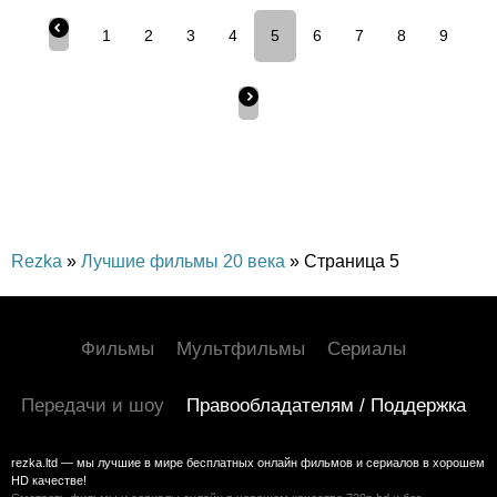
1
2
3
4
5
6
7
8
9
Rezka
»
Лучшие фильмы 20 века
» Страница 5
Фильмы
Мультфильмы
Сериалы
Передачи и шоу
Правообладателям / Поддержка
rezka.ltd — мы лучшие в мире бесплатных онлайн фильмов и сериалов в хорошем
HD качестве!