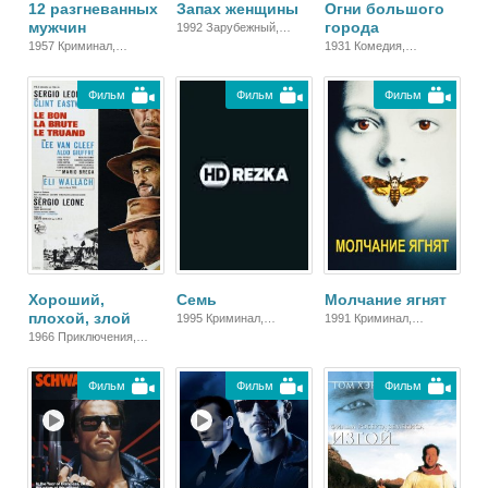
12 разгневанных
Запах женщины
Огни большого
мужчин
города
1992 Зарубежный,
Драма
1957 Криминал,
1931 Комедия,
Зарубежный, Драма
Зарубежный,
Мелодрама, Драма
Фильм
Фильм
Фильм
Хороший,
Молчание ягнят
Семь
плохой, злой
1991 Криминал,
1995 Криминал,
Детектив, Триллер,
Детектив, Триллер,
1966 Приключения,
Зарубежный, Драма
Зарубежный
Вестерн, Боевик,
Зарубежный
Фильм
Фильм
Фильм