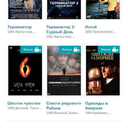
Терминатор
Терминатор 2:
Изгой
Судный День
1984 Фантастика,
2000 Приключения,
Блокбастер, Боевик,
Комедия, Зарубежный,
1991 Фантастика,
Триллер, Зарубежный
Драма
Блокбастер, Боевик,
Триллер, Зарубежный
Фильм
Фильм
Фильм
Шестое чувство
Спасти рядового
Однажды в
Райана
Америке
1999 Детектив, Триллер,
Зарубежный, Драма
1998 Военный, Боевик,
1984 Криминал,
Зарубежный, Драма
Зарубежный, Драма