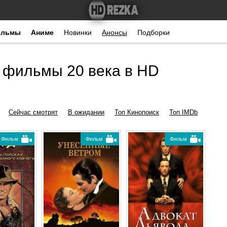
ильмы
Аниме
Новинки
Анонсы
Подборки
 фильмы 20 века в HD
Сейчас смотрят
В ожидании
Топ Кинопоиск
Топ IMDb
Фильм
Фильм
Фильм