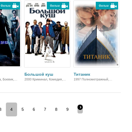
Фильм
Фильм
Фильм
Большой куш
Титаник
, Боевик,
2000 Криминал, Комедия,
1997 Полнометражный,
Боевик, Зарубежный
Исторический, Зарубежный,
Мелодрама, Драма
3
4
5
6
7
8
9