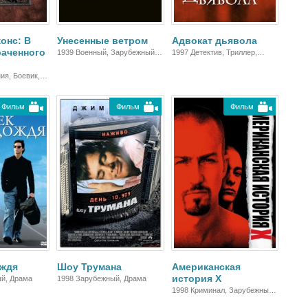
онс: В
Унесенные ветром
Адвокат дьявола
раченного
1939 Военный, Зарубежный,
1997 Детектив, Триллер,
Мелодрама, Драма
Зарубежный, Драма
ия, Боевик,
Фильм
Фильм
Фильм
ождя
Шоу Трумана
Американская
история X
й, Драма
1998 Зарубежный, Драма
1998 Криминал, Зарубежный,
Драма