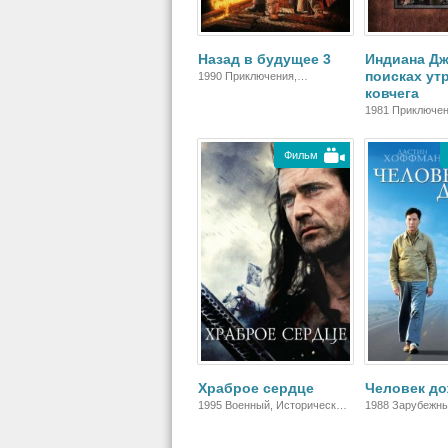
Назад в будущее 3
Индиана Дж
поисках ут
1990 Приключения,
ковчега
Фантастика, Вестерн,
Комедия, Зарубежный
1981 Приключен
Зарубежный
Фильм
Храброе сердце
Человек д
1995 Военный, Исторический,
1988 Зарубежны
Биографический, Боевик,
Зарубежный, Драма