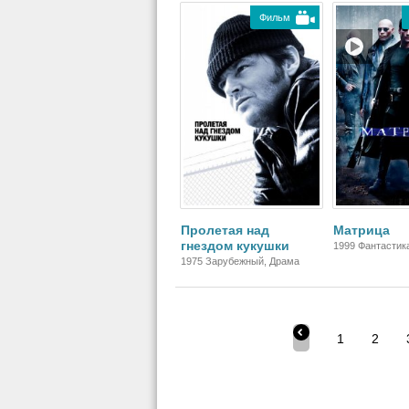
Фильм
Пролетая над
Матрица
гнездом кукушки
1999 Фантастика
Зарубежный
1975 Зарубежный, Драма
1
2