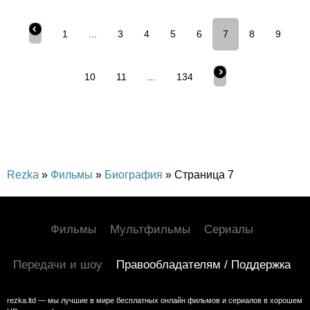
1
...
3
4
5
6
7
8
9
10
11
...
134
Rezka
»
Фильмы
»
Биография
» Страница 7
Фильмы
Мультфильмы
Сериалы
Передачи и шоу
Правообладателям / Поддержка
rezka.ltd — мы лучшие в мире бесплатных онлайн фильмов и сериалов в хорошем