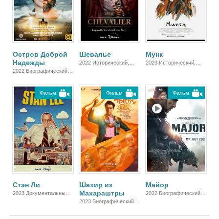
Остров Доброй
Шевалье
Мунк
Надежды
2022 Исторический,
2023 Исторический,
Биографический,
Биографический, Драма
2022 Биографический,
Драма, Музыка
Драма
Фильм
Фильм
Фильм
Стэн Ли
Шахир из
Майор
Махараштры
2023 Документальный,
2022 Биографический,
Биографический
Боевик, Драма
2023 Биографический,
Драма