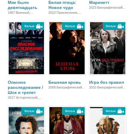
Мне было
Белая птица:
Маринетт
девятнадцать
Новое чудо
2023 Биографический,
Спортивный, Драма
1967 Военный,
2023 Приключения,
Биографический, Драма
Семейный, Военный,
Биографический, Драма
Фильм
Фильм
Фильм
Опасное
Бешеная кровь
Игра без правил
расследование /
2008 Биографический,
2010 Биографический,
Шок и трепет
Драма
Триллер, Драма
2017 Исторический,
Биографический,
Триллер, Зарубежный,
Фильм
Фильм
Фильм
Драма