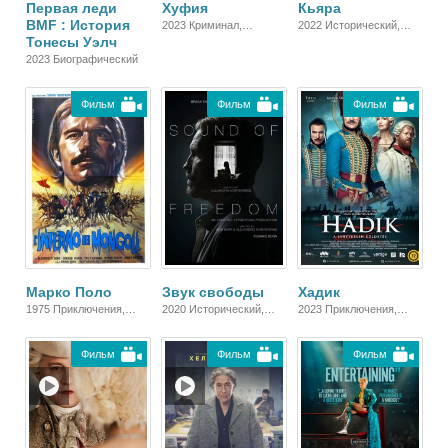
Первая леди
Хуфия
Кьяра
BMF : История
2023 Криминал,
2022 Исторический,
Тонесы Уэлч
Биографический,
Биографический
Детектив, Боевик,
2023 Биографический
Триллер
Фильм
Фильм
Фильм
Марко Поло
Звук свободы
Хадик
1975 Приключения,
2020 Исторический,
2023 Приключения,
Биографический,
Биографический,
Военный,
Боевик
Боевик, Триллер, Драма
Исторический,
Фильм
Фильм
Фильм
Биографический,
Боевик