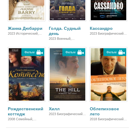
Жанна Дюбарри
Голда. Судный
Кассандро
день
2023 Исторический,
2023 Биографический,
Биографический, Драма
Спортивный, Драма
2023 Военный,
Исторический,
Биографический, Драма
Фильм
Фильм
Фильм
Рождественский
Хилл
Облепиховое
коттедж
лето
2023 Биографический,
Спортивный, Драма
2008 Семейный,
2018 Биографический,
Биографический,
Русский, Драма
Зарубежный, Драма