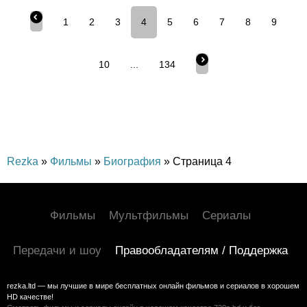
1
2
3
4
5
6
7
8
9
10
...
134
Rezka
»
Фильмы
»
Биография
» Страница 4
Фильмы
Мультфильмы
Сериалы
Передачи и шоу
Правообладателям / Поддержка
rezka.ltd — мы лучшие в мире бесплатных онлайн фильмов и сериалов в хорошем
HD качестве!