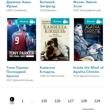
Дневник Анны
Великий
Жизнь Эмиля
Франк
Зигфилд
Золя
1959 Семейный,
1936 Мюзикл,
1937 Биографический,
Военный,
Биографический,
Драма
Исторический,
Мелодрама, Драма
Фильм
Фильм
Фильм
Биографический, Драма
Тони Паркер:
Камилла
Inside the Mind of
Последний
Клодель
Agatha Christie
бросок
1988 Исторический,
2019 Документальный,
Биографический,
Биографический
2021 Документальный,
Мелодрама, Драма
Биографический,
Спортивный
1
...
125
126
127
128
129